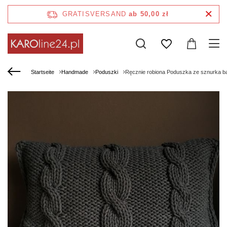
GRATISVERSAND
ab 50,00 zł
Startseite
Handmade
Poduszki
Ręcznie robiona Poduszka ze sznurka b