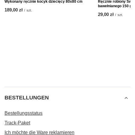
Wykonany ręcznie kocyk dziecięcy 80x80 cm
Ręcznie robiony Swet
bawełnianego 150 graf
189,00 zł
/
szt.
29,00 zł
/
szt.
BESTELLUNGEN
Bestellungsstatus
Track-Paket
Ich möchte die Ware reklamieren