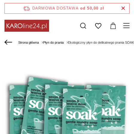
DARMOWA DOSTAWA
od 50,00 zł
Strona główna
Płyn do prania
Ekologiczny płyn do delikatnego prania SOAK