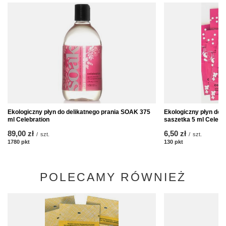
Ekologiczny płyn do delikatnego prania SOAK 375
Ekologiczny płyn do 
ml Celebration
saszetka 5 ml Celebr
89,00 zł
6,50 zł
/
szt.
/
szt.
1780
pkt
punktów
130
pkt
punktów
POLECAMY RÓWNIEŻ