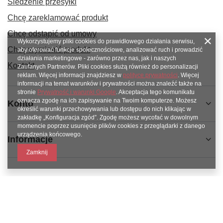
Śledzenie przesyłki
Chcę zareklamować produkt
Chcę odstąpić od umowy
Wykorzystujemy pliki cookies do prawidłowego działania serwisu,
Chcę wymienić produkt
aby oferować funkcje społecznościowe, analizować ruch i prowadzić
działania marketingowe - zarówno przez nas, jak i naszych
Kontakt
Zaufanych Partnerów. Pliki cookies służą również do personalizacji
reklam. Więcej informacji znajdziesz w
polityce prywatności
. Więcej
informacji na temat warunków i prywatności można znaleźć także na
stronie
Prywatność i warunki Google
. Akceptacja tego komunikatu
oznacza zgodę na ich zapisywanie na Twoim komputerze. Możesz
Konto
określić warunki przechowywania lub dostępu do nich klikając w
zakładkę „Konfiguracja zgód”. Zgodę możesz wycofać w dowolnym
momencie poprzez usunięcie plików cookies z przeglądarki z danego
urządzenia końcowego.
Informacje
Zamknij
789 221 795
www.facebook.com/KAROlineZielonaGora
sklep@karoline.pl
KAROline24
,
Ekologiczna 2
,
65-364
Zielona Góra