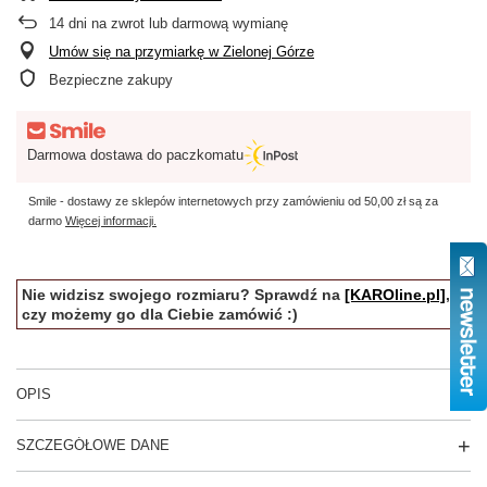
14
dni na zwrot lub darmową wymianę
Umów się na przymiarkę w Zielonej Górze
Bezpieczne zakupy
Darmowa dostawa do paczkomatu
Smile - dostawy ze sklepów internetowych przy zamówieniu od
50,00 zł
są za
darmo
Więcej informacji.
Nie widzisz swojego rozmiaru? Sprawdź na
[KAROline.pl]
,
czy możemy go dla Ciebie zamówić :)
OPIS
SZCZEGÓŁOWE DANE