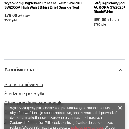
Wysokie figi kąpielowe Panache Swim SPARKLE
Strój kąpielowy jed
SW2055A High Waist Bikini Brief Sparkle Teal
AURORA SW2020A LA
Black/White
179,00 zł
/
szt.
489,00 zł
3580
pkt
punktów
/
szt.
9780
pkt
punktów
Zamówienia
Status zamówienia
Śledzenie przesyłki
Chcę zareklamować produkt
Wykorzystujemy pliki cookies do prawidłowego działania serwisu,
Chcę odstąpić od umowy
aby oferować funkcje społecznościowe, analizować ruch i prowadzić
działania marketingowe - zarówno przez nas, jak i naszych
Chcę wymienić produkt
Zaufanych Partnerów. Pliki cookies służą również do personalizacji
reklam. Więcej informacji znajdziesz w
polityce prywatności
. Więcej