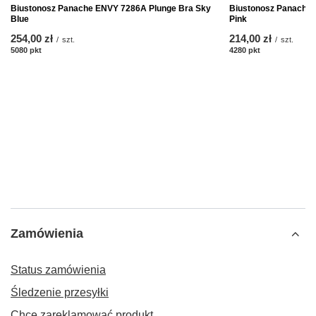
Biustonosz Panache ENVY 7286A Plunge Bra Sky
Biustonosz Panache 
Blue
Pink
254,00 zł
214,00 zł
/
szt.
/
szt.
5080
pkt
punktów
4280
pkt
punktów
Zamówienia
Status zamówienia
Śledzenie przesyłki
Chcę zareklamować produkt