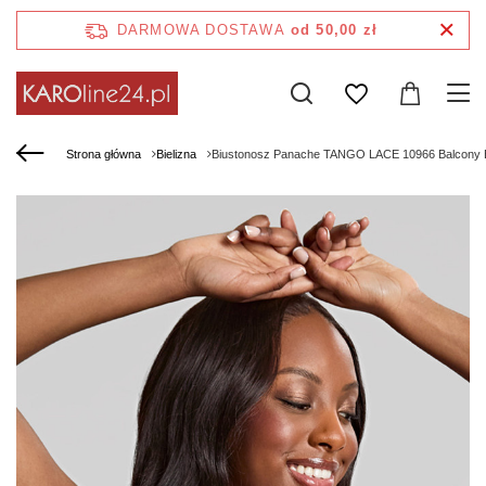
DARMOWA DOSTAWA
od 50,00 zł
Strona główna
Bielizna
Biustonosz Panache TANGO LACE 10966 Balcony B