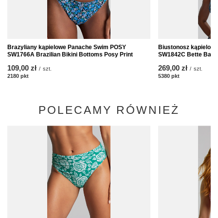
Brazyliany kąpielowe Panache Swim POSY
Biustonosz kąpielo
SW1766A Brazilian Bikini Bottoms Posy Print
SW1842C Bette Balcon
109,00 zł
269,00 zł
/
szt.
/
szt.
2180
pkt
punktów
5380
pkt
punktów
POLECAMY RÓWNIEŻ