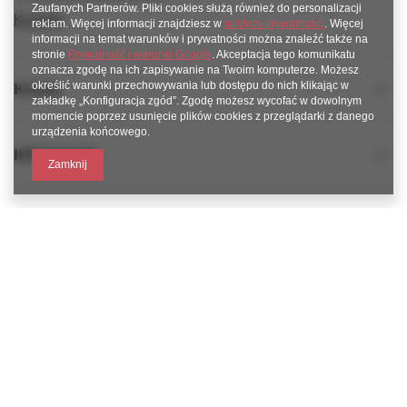
Zaufanych Partnerów. Pliki cookies służą również do personalizacji
Kontakt
reklam. Więcej informacji znajdziesz w
polityce prywatności
. Więcej
informacji na temat warunków i prywatności można znaleźć także na
stronie
Prywatność i warunki Google
. Akceptacja tego komunikatu
oznacza zgodę na ich zapisywanie na Twoim komputerze. Możesz
określić warunki przechowywania lub dostępu do nich klikając w
Konto
zakładkę „Konfiguracja zgód”. Zgodę możesz wycofać w dowolnym
momencie poprzez usunięcie plików cookies z przeglądarki z danego
urządzenia końcowego.
Informacje
Zamknij
789 221 795
www.facebook.com/KAROlineZielonaGora
sklep@karoline.pl
KAROline24
,
Ekologiczna 2
,
65-364
Zielona Góra
W sklepie prezentujemy ceny brutto (z VAT).