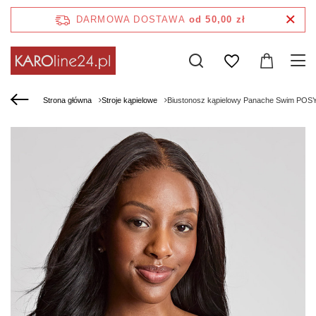
DARMOWA DOSTAWA
od 50,00 zł
Strona główna
Stroje kąpielowe
Biustonosz kąpielowy Panache Swim POSY 