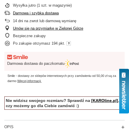
Wysyłka
jutro
(1 szt. w magazynie)
Darmowa i szybka dostawa
14
dni na zwrot lub darmową wymianę
Umów się na przymiarkę w Zielonej Górze
Bezpieczne zakupy
Po zakupie otrzymasz
194 pkt.
Darmowa dostawa do paczkomatu
Smile - dostawy ze sklepów internetowych przy zamówieniu od
50,00 zł
są za
darmo
Więcej informacji.
Nie widzisz swojego rozmiaru? Sprawdź na
[KAROline.pl]
,
czy możemy go dla Ciebie zamówić :)
OPIS