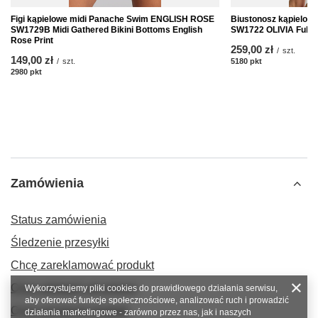
Figi kąpielowe midi Panache Swim ENGLISH ROSE
Biustonosz kąpielo
SW1729B Midi Gathered Bikini Bottoms English
SW1722 OLIVIA Full C
Rose Print
259,00 zł
/
szt.
149,00 zł
/
szt.
5180
pkt
punktów
2980
pkt
punktów
Zamówienia
Status zamówienia
Śledzenie przesyłki
Chcę zareklamować produkt
Chcę odstąpić od umowy
Wykorzystujemy pliki cookies do prawidłowego działania serwisu,
aby oferować funkcje społecznościowe, analizować ruch i prowadzić
Chcę wymienić produkt
działania marketingowe - zarówno przez nas, jak i naszych