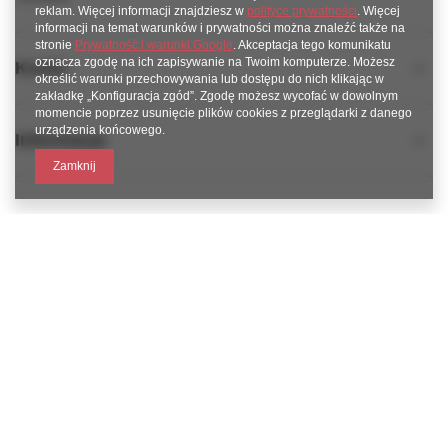
reklam. Więcej informacji znajdziesz w
polityce prywatności
. Więcej
informacji na temat warunków i prywatności można znaleźć także na
stronie
Prywatność i warunki Google
. Akceptacja tego komunikatu
oznacza zgodę na ich zapisywanie na Twoim komputerze. Możesz
Konto
określić warunki przechowywania lub dostępu do nich klikając w
zakładkę „Konfiguracja zgód”. Zgodę możesz wycofać w dowolnym
momencie poprzez usunięcie plików cookies z przeglądarki z danego
urządzenia końcowego.
Informacje
Zamknij
789 221 795
www.facebook.com/KAROlineZielonaGora
sklep@karoline.pl
KAROline24
,
Ekologiczna 2
,
65-364
Zielona Góra
W sklepie prezentujemy ceny brutto (z VAT).