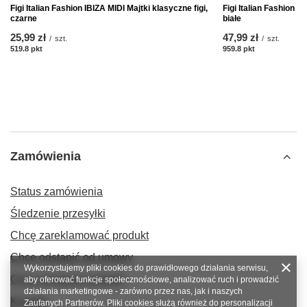
Figi Italian Fashion IBIZA MIDI Majtki klasyczne figi,
Figi Italian Fashion 
czarne
białe
25,99 zł
47,99 zł
/
szt.
/
szt.
519.8
pkt
punktów
959.8
pkt
punktów
Zamówienia
Status zamówienia
Śledzenie przesyłki
Chcę zareklamować produkt
Chcę odstąpić od umowy
Wykorzystujemy pliki cookies do prawidłowego działania serwisu,
Chcę wymienić produkt
aby oferować funkcje społecznościowe, analizować ruch i prowadzić
działania marketingowe - zarówno przez nas, jak i naszych
Kontakt
Zaufanych Partnerów. Pliki cookies służą również do personalizacji