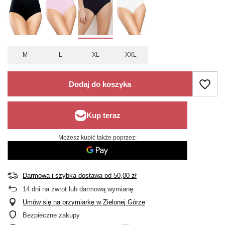
M
L
XL
XXL
Dodaj do koszyka
Możesz kupić także poprzez:
Darmowa i szybka dostawa
od
50,00 zł
14
dni na zwrot lub darmową wymianę
Umów się na przymiarkę w Zielonej Górze
Bezpieczne zakupy