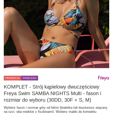
PROMOCJA
PRZECENA
KOMPLET - Strój kąpielowy dwuczęściowy
Freya Swim SAMBA NIGHTS Multi - fason i
rozmiar do wyboru (30DD, 30F + S, M)
Wybierz fason i rozmiar góry od bikini (braletka lub biustonosz wiązany
na szyi, oba miękkie z fiszbinami). Wybierz majtki do kompletu