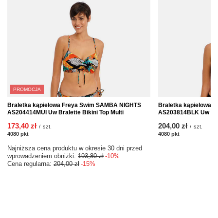
PROMOCJA
Braletka kąpielowa Freya Swim SAMBA NIGHTS
Braletka kąpielowa 
AS204414MUI Uw Bralette Bikini Top Multi
AS203814BLK Uw Bral
173,40 zł
204,00 zł
/
szt.
/
szt.
4080
pkt
punktów
4080
pkt
punktów
Najniższa cena produktu w okresie 30 dni przed
wprowadzeniem obniżki:
193,80 zł
-10%
Cena regularna:
204,00 zł
-15%