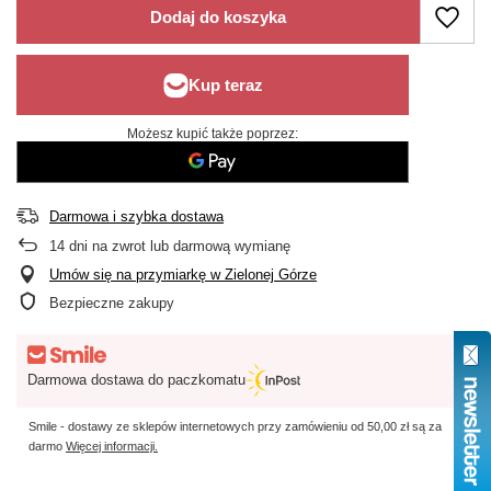
Dodaj do koszyka
Możesz kupić także poprzez:
Darmowa i szybka dostawa
14
dni na zwrot lub darmową wymianę
Umów się na przymiarkę w Zielonej Górze
Bezpieczne zakupy
Darmowa dostawa do paczkomatu
Smile - dostawy ze sklepów internetowych przy zamówieniu od
50,00 zł
są za
darmo
Więcej informacji.