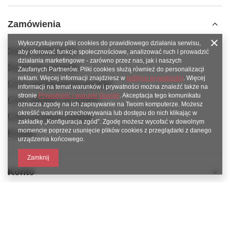
Zamówienia
Wykorzystujemy pliki cookies do prawidłowego działania serwisu,
Status zamówienia
aby oferować funkcje społecznościowe, analizować ruch i prowadzić
działania marketingowe - zarówno przez nas, jak i naszych
Śledzenie przesyłki
Zaufanych Partnerów. Pliki cookies służą również do personalizacji
reklam. Więcej informacji znajdziesz w
polityce prywatności
. Więcej
Chcę zareklamować produkt
informacji na temat warunków i prywatności można znaleźć także na
stronie
Prywatność i warunki Google
. Akceptacja tego komunikatu
Chcę odstąpić od umowy
oznacza zgodę na ich zapisywanie na Twoim komputerze. Możesz
określić warunki przechowywania lub dostępu do nich klikając w
Chcę wymienić produkt
zakładkę „Konfiguracja zgód”. Zgodę możesz wycofać w dowolnym
momencie poprzez usunięcie plików cookies z przeglądarki z danego
Kontakt
urządzenia końcowego.
Zamknij
Konto
Informacje