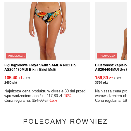
PROMOCJA
PROMOCJA
Figi kąpielowe Freya Swim SAMBA NIGHTS
Biustonosz kąpielo
AS204470MUI Bikini Brief Multi
AS204404MUI Uw Halte
105,40 zł
159,80 zł
/
szt.
/
szt.
2480
pkt
punktów
3760
pkt
punktów
Najniższa cena produktu w okresie 30 dni przed
Najniższa cena produ
wprowadzeniem obniżki:
117,80 zł
-10%
wprowadzeniem obni
Cena regularna:
124,00 zł
-15%
Cena regularna:
188,
POLECAMY RÓWNIEŻ