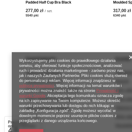
Padded Half Cup Bra Black
Moulded Sp
277,00 zł
317,00 zł
/
szt.
5540
pkt
punktów
6340
pkt
pun
Zamówienia
Konto
Wykorzystujemy pliki cookies do prawidłowego działania
serwisu, aby oferować funkcje społecznościowe, analizować
ruch i prowadzić działania marketingowe - zarówno przez nas,
Status zamówienia
Zarejestr
jak i naszych Zaufanych Partnerów. Pliki cookies służą również
do personalizacji reklam. Więcej informacji znajdziesz w
Śledzenie przesyłki
Koszyk
polityce prywatności
. Więcej informacji na temat warunków i
Chcę zareklamować produkt
Listy za
prywatności można znaleźć także na stronie
Prywatność i
warunki Google
. Akceptacja tego komunikatu oznacza zgodę
Chcę odstąpić od umowy
Lista za
na ich zapisywanie na Twoim komputerze. Możesz określić
warunki przechowywania lub dostępu do nich klikając w
Chcę wymienić produkt
Historia 
zakładkę „Konfiguracja zgód”. Zgodę możesz wycofać w
dowolnym momencie poprzez usunięcie plików cookies z
Kontakt
Moje rab
przeglądarki z danego urządzenia końcowego.
Prawdziwe
Newslett
opinie klientów
4.9
/ 5.0