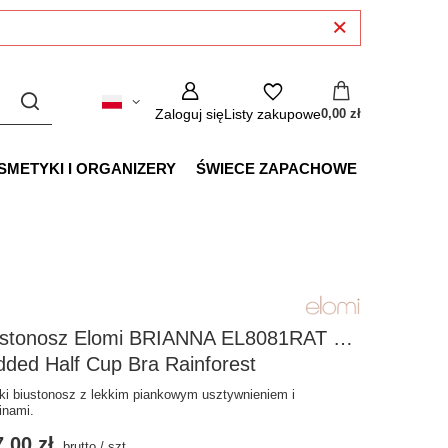
Zaloguj się
Listy zakupowe
0,00 zł
SMETYKI I ORGANIZERY
ŚWIECE ZAPACHOWE
ustonosz Elomi BRIANNA EL8081RAT Uw
ded Half Cup Bra Rainforest
ki biustonosz z lekkim piankowym usztywnieniem i
inami.
,00 zł
brutto
/
szt.