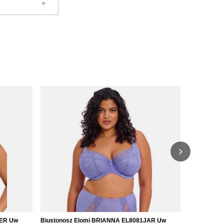
HER Uw
Biustonosz Elomi BRIANNA EL8081JAR Uw
Biustonosz