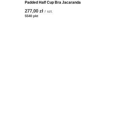
Padded Half Cup Bra Jacaranda
Moulded Br
277,00 zł
297,00 zł
/
szt.
/
5540
pkt
punktów
5940
pkt
punk