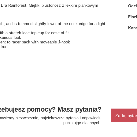
a Rainforest. Miękki biustonosz z lekkim piankowym
Odci
Fisz
ift, and is trimmed slightly lower at the neck edge for a light
Kons
th a stretch lace top cup for ease of fit
uxurious look
ment to racer back with moveable J-hook
front
zebujesz pomocy? Masz pytania?
Zadaj pyta
powiemy niezwłocznie, najciekawsze pytania i odpowiedzi
publikując dla innych.