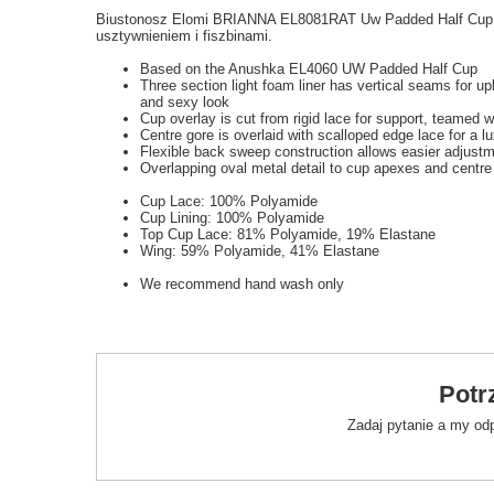
Biustonosz Elomi BRIANNA EL8081RAT Uw Padded Half Cup Br
usztywnieniem i fiszbinami.
Based on the Anushka EL4060 UW Padded Half Cup
Three section light foam liner has vertical seams for upl
and sexy look
Cup overlay is cut from rigid lace for support, teamed wi
Centre gore is overlaid with scalloped edge lace for a l
Flexible back sweep construction allows easier adjust
Overlapping oval metal detail to cup apexes and centre 
Cup Lace: 100% Polyamide
Cup Lining: 100% Polyamide
Top Cup Lace: 81% Polyamide, 19% Elastane
Wing: 59% Polyamide, 41% Elastane
We recommend hand wash only
Potr
Zadaj pytanie a my od