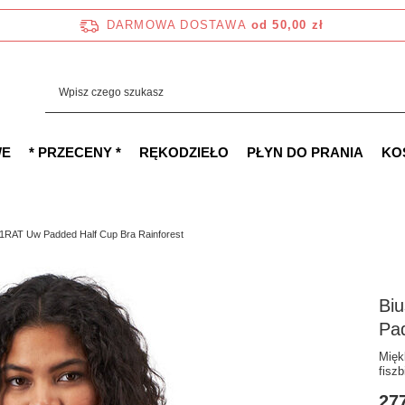
DARMOWA DOSTAWA
od 50,00 zł
WE
* PRZECENY *
RĘKODZIEŁO
PŁYN DO PRANIA
KO
1RAT Uw Padded Half Cup Bra Rainforest
Bi
Pad
Mięk
fiszb
277