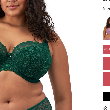
Może
40H