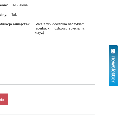
enie
09 Zielone
biny
Tak
trukcja ramiączek
Stałe z wbudowanym haczykiem
racerback (możliwość spięcia na
krzyż)
nie