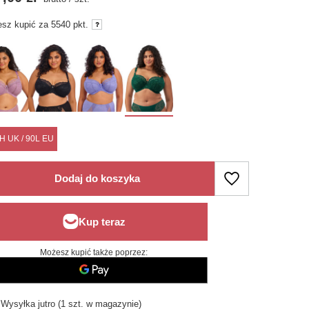
sz kupić za
5540 pkt.
H UK / 90L EU
Dodaj do koszyka
Możesz kupić także poprzez:
Wysyłka
jutro
(1 szt. w magazynie)