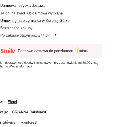
Darmowa i szybka dostawa
14
dni na zwrot lub darmową wymianę
Umów się na przymiarkę w Zielonej Górze
Bezpieczne zakupy
Po zakupie otrzymasz
277 pkt.
Darmowa dostawa do paczkomatu
le - dostawy ze sklepów internetowych przy zamówieniu od
50,00 zł
są
 darmo
Więcej informacji.
ka
Elomi
kcja
BRIANNA Rainforest
r główny
Rainforest