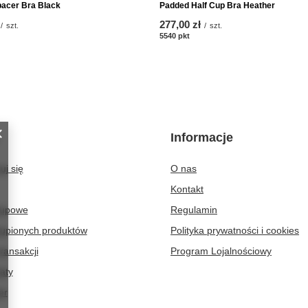
acer Bra Black
Padded Half Cup Bra Heather
277,00 zł
/
szt.
/
szt.
któw
5540
pkt
punktów
Informacje
uj się
O nas
Kontakt
kupowe
Regulamin
kupionych produktów
Polityka prywatności i cookies
transakcji
Program Lojalnościowy
aty
er