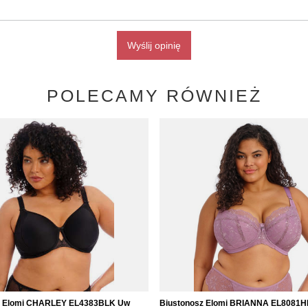
Wyślij opinię
POLECAMY RÓWNIEŻ
z Elomi CHARLEY EL4383BLK Uw
Biustonosz Elomi BRIANNA EL8081