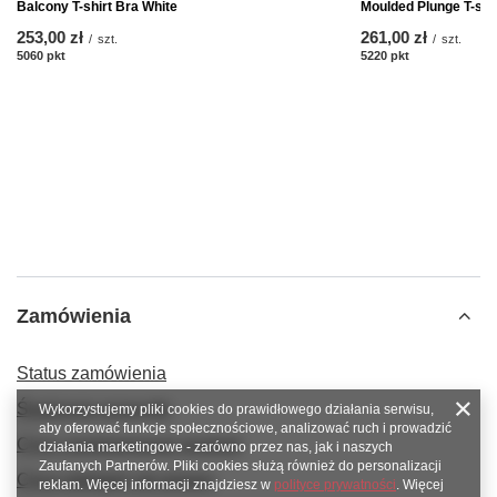
Balcony T-shirt Bra White
Moulded Plunge T-shi
253,00 zł
261,00 zł
/
szt.
/
szt.
5060
pkt
punktów
5220
pkt
punktów
Zamówienia
Status zamówienia
Śledzenie przesyłki
Wykorzystujemy pliki cookies do prawidłowego działania serwisu,
aby oferować funkcje społecznościowe, analizować ruch i prowadzić
Chcę zareklamować produkt
działania marketingowe - zarówno przez nas, jak i naszych
Zaufanych Partnerów. Pliki cookies służą również do personalizacji
Chcę odstąpić od umowy
reklam. Więcej informacji znajdziesz w
polityce prywatności
. Więcej