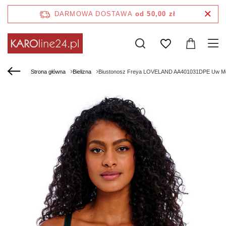
DARMOWA DOSTAWA
od 50,00 zł
Strona główna
Bielizna
Biustonosz Freya LOVELAND AA401031DPE Uw Moul