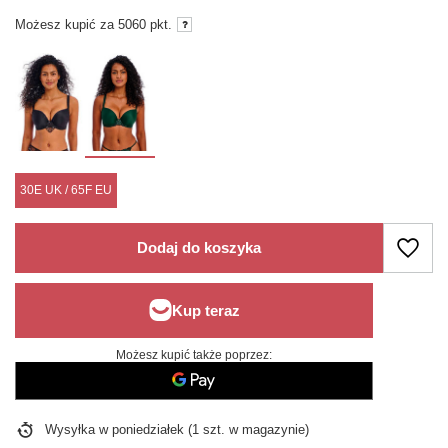
Możesz kupić za
5060 pkt.
30E UK / 65F EU
Dodaj do koszyka
Możesz kupić także poprzez:
Wysyłka
w poniedziałek
(1 szt. w magazynie)