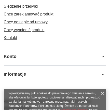
Śledzenie przesyłki
Chcę zareklamować produkt
Chcę odstąpić od umowy
Chcę wymienić produkt
Kontakt
Konto
Informacje
Wykorzystujemy pliki cookies do prawidłowego działania serwisu,
aby oferować funkcje społecznościowe, analizować ruch i prowadzić
789 221 795
www.facebook.com/KAROlineZielonaGora
działania marketingowe - zarówno przez nas, jak i naszych
Zaufanych Partnerów. Pliki cookies służą również do personalizacji
sklep@karoline.pl