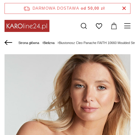
DARMOWA DOSTAWA
od 50,00 zł
Strona główna
Bielizna
Biustonosz Cleo Panache FAITH 10660 Moulded Str