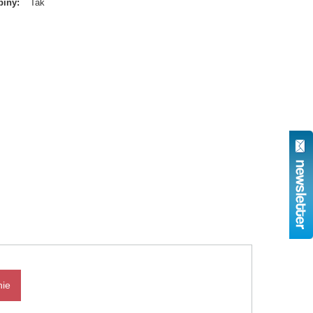
biny
Tak
nie