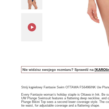
Nie widzisz swojego rozmiaru? Sprawdź na
[KAROlin
Strój kąpielowy Fantasie Swim OTTAWA FS6496INK Uw Plung
Every Fantasie woman’s holiday staple is Ottawa in Ink. Be sur
UW Plunge Swimsuit features a flattering deep neckline, and off
Plunge Bikini Top sees a second lower coverage style. The co-o
tie waist, for adjustable coverage and a flattering shape.