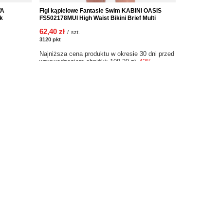
WA
Figi kąpielowe Fantasie Swim KABINI OASIS
Strój kąpie
k
FS502178MUI High Waist Bikini Brief Multi
FS6360BLK U
Adjustable 
62,40 zł
/
szt.
416,00 zł
3120
pkt
punktów
/
8320
pkt
punk
Najniższa cena produktu w okresie 30 dni przed
wprowadzeniem obniżki:
109,20 zł
-42%
Cena regularna:
156,00 zł
-60%