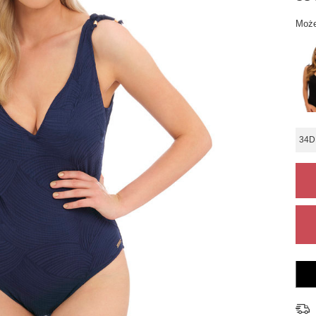
Może
34D