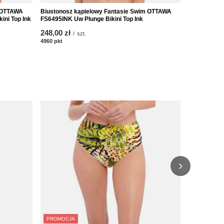
m OTTAWA
Biustonosz kąpielowy Fantasie Swim OTTAWA
Koszulka ką
ini Top Ink
FS6495INK Uw Plunge Bikini Top Ink
FS6356INK Uw
248,00 zł
336,00 zł
/
szt.
/
4960
pkt
punktów
6720
pkt
punk
PROMOCJA