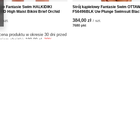
lowe Fantasie Swim HALKIDIKI
Strój kąpielowy Fantasie Swim OTTA
D High Waist Bikini Brief Orchid
FS6496BLK Uw Plunge Swimsuit Blac
384,00 zł
/
szt.
/
szt.
któw
7680
pkt
punktów
cena produktu w okresie 30 dni przed
niem obniżki:
180,00 zł
-30%
Informacje
uj się
O nas
Kontakt
kupowe
Regulamin
kupionych produktów
Polityka prywatności i cookies