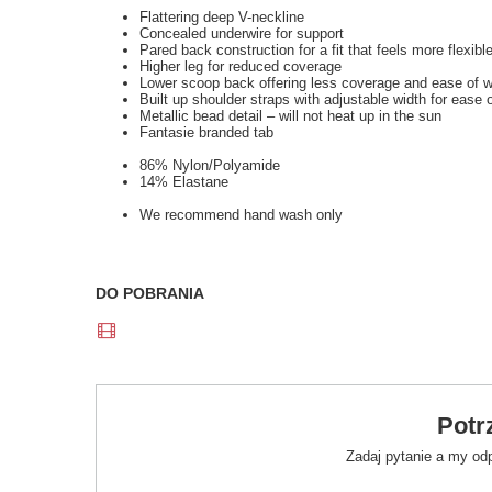
Flattering deep V-neckline
Concealed underwire for support
Pared back construction for a fit that feels more flexibl
Higher leg for reduced coverage
Lower scoop back offering less coverage and ease of 
Built up shoulder straps with adjustable width for ease 
Metallic bead detail – will not heat up in the sun
Fantasie branded tab
86% Nylon/Polyamide
14% Elastane
We recommend hand wash only
DO POBRANIA
Potr
Zadaj pytanie a my od