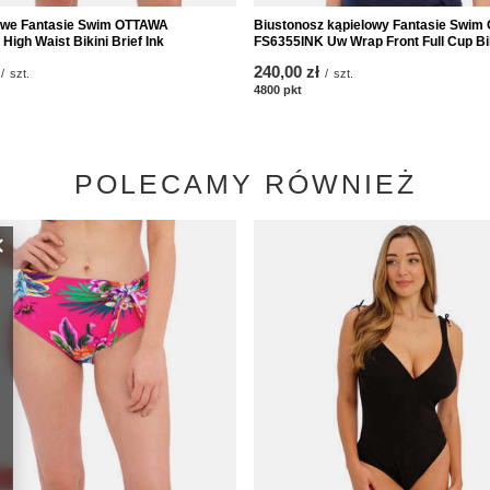
lowe Fantasie Swim OTTAWA
Biustonosz kąpielowy Fantasie Swi
igh Waist Bikini Brief Ink
FS6355INK Uw Wrap Front Full Cup Bik
240,00 zł
/
szt.
/
szt.
któw
4800
pkt
punktów
POLECAMY RÓWNIEŻ
A