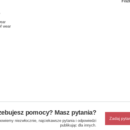
Fisz
e
wear
of wear
zebujesz pomocy? Masz pytania?
Zadaj pyta
powiemy niezwłocznie, najciekawsze pytania i odpowiedzi
publikując dla innych.