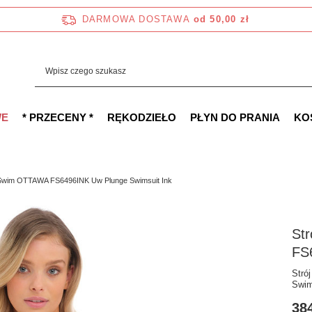
DARMOWA DOSTAWA
od 50,00 zł
WE
* PRZECENY *
RĘKODZIEŁO
PŁYN DO PRANIA
KO
e Swim OTTAWA FS6496INK Uw Plunge Swimsuit Ink
St
FS
Stró
Swim
384