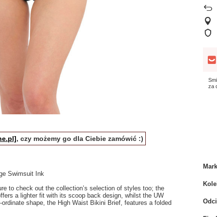
Smi
za
e.pl]
, czy możemy go dla Ciebie zamówić :)
Mar
e Swimsuit Ink
Kole
e to check out the collection’s selection of styles too; the
ers a lighter fit with its scoop back design, whilst the UW
Odci
rdinate shape, the High Waist Bikini Brief, features a folded