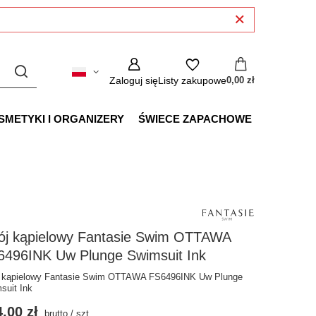
Zaloguj się
Listy zakupowe
0,00 zł
SMETYKI I ORGANIZERY
ŚWIECE ZAPACHOWE
rój kąpielowy Fantasie Swim OTTAWA
6496INK Uw Plunge Swimsuit Ink
j kąpielowy Fantasie Swim OTTAWA FS6496INK Uw Plunge
suit Ink
,00 zł
brutto
/
szt.