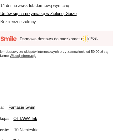
14
dni na zwrot lub darmową wymianę
Umów się na przymiarkę w Zielonej Górze
Bezpieczne zakupy
Darmowa dostawa do paczkomatu
le - dostawy ze sklepów internetowych przy zamówieniu od
50,00 zł
są
 darmo
Więcej informacji.
ka
Fantasie Swim
kcja
OTTAWA Ink
enie
10 Niebieskie