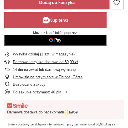
Dodaj do koszyka
Możesz kupić także poprzez:
Wysyłka
dzisiaj
(1 szt. w magazynie)
Darmowa i szybka dostawa
od
50,00 zł
14
dni na zwrot lub darmową wymianę
Umów się na przymiarkę w Zielonej Górze
Bezpieczne zakupy
Po zakupie otrzymasz
40 pkt.
Darmowa dostawa do paczkomatu
Smile - dostawy ze sklepów internetowych przy zamówieniu od
50,00 zł
są za