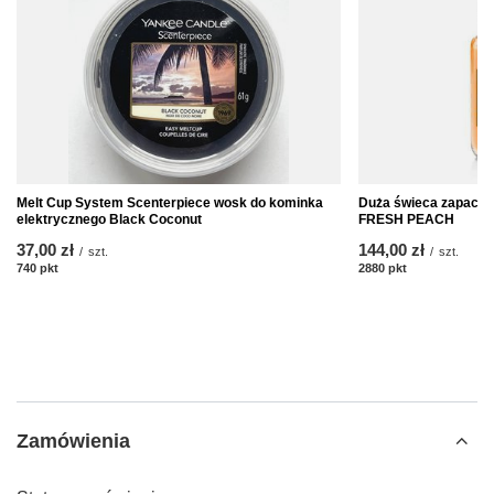
Melt Cup System Scenterpiece wosk do kominka
Duża świeca zapach
elektrycznego Black Coconut
FRESH PEACH
37,00 zł
144,00 zł
/
szt.
/
szt.
740
pkt
punktów
2880
pkt
punktów
Zamówienia