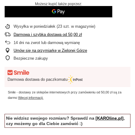
Możesz kupić także poprzez:
Wysyłka
w poniedziałek
(23 szt. w magazynie)
Darmowa i szybka dostawa
od
50,00 zł
14
dni na zwrot lub darmową wymianę
Umów się na przymiarkę w Zielonej Górze
Bezpieczne zakupy
Darmowa dostawa do paczkomatu
Smile - dostawy ze sklepów internetowych przy zamówieniu od
50,00 zł
są za
darmo
Więcej informacji.
Nie widzisz swojego rozmiaru? Sprawdź na
[KAROline.pl]
,
czy możemy go dla Ciebie zamówić :)