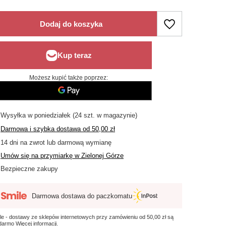
Dodaj do koszyka
Możesz kupić także poprzez:
Wysyłka
w poniedziałek
(24 szt. w magazynie)
Darmowa i szybka dostawa
od
50,00 zł
14
dni na zwrot lub darmową wymianę
Umów się na przymiarkę w Zielonej Górze
Bezpieczne zakupy
Darmowa dostawa do paczkomatu
le - dostawy ze sklepów internetowych przy zamówieniu od
50,00 zł
są
 darmo
Więcej informacji.