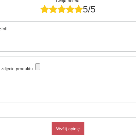
Twoja ocena:
5/5
inii
zdjęcie produktu:
Wyślij opinię