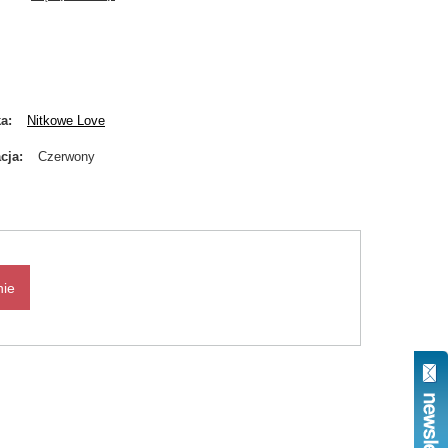
ka
Nitkowe Love
cja
Czerwony
nie