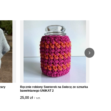
zary
Ręcznie robiony Sweterek na świecę ze sznurka
Poszewka n
bawełnianego UNIKAT 2
Żakard Jasn
25,00 zł
69,00 zł
/
szt.
/
s