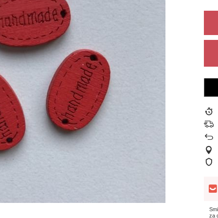
Smi
za