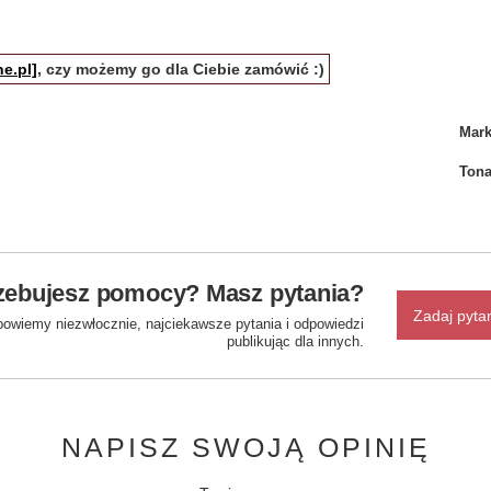
e.pl]
, czy możemy go dla Ciebie zamówić :)
Mar
Tona
zebujesz pomocy? Masz pytania?
Zadaj pyta
powiemy niezwłocznie, najciekawsze pytania i odpowiedzi
publikując dla innych.
NAPISZ SWOJĄ OPINIĘ