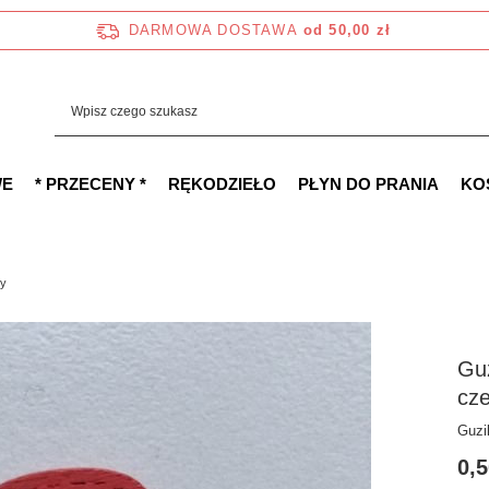
DARMOWA DOSTAWA
od 50,00 zł
WE
* PRZECENY *
RĘKODZIEŁO
PŁYN DO PRANIA
KO
ny
Gu
cz
Guzi
0,5