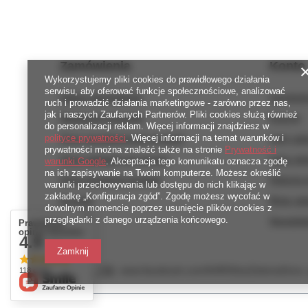
Zamówienia
Konto
Wykorzystujemy pliki cookies do prawidłowego działania
serwisu, aby oferować funkcje społecznościowe, analizować
Status zamówienia
Zarejestr
ruch i prowadzić działania marketingowe - zarówno przez nas,
jak i naszych Zaufanych Partnerów. Pliki cookies służą również
Śledzenie przesyłki
Koszyk
do personalizacji reklam. Więcej informacji znajdziesz w
Chcę zareklamować produkt
Listy za
polityce prywatności
. Więcej informacji na temat warunków i
prywatności można znaleźć także na stronie
Prywatność i
Chcę odstąpić od umowy
Lista za
warunki Google
. Akceptacja tego komunikatu oznacza zgodę
na ich zapisywanie na Twoim komputerze. Możesz określić
Chcę wymienić produkt
Historia 
warunki przechowywania lub dostępu do nich klikając w
zakładkę „Konfiguracja zgód”. Zgodę możesz wycofać w
Kontakt
Moje rab
dowolnym momencie poprzez usunięcie plików cookies z
przeglądarki z danego urządzenia końcowego.
Newslett
Prawdziwe
opinie klientów
4.9
/ 5.0
Zamknij
789 221 795
www.facebook.com/KAROlineZielonaGora
118 opinii