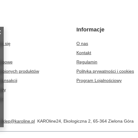
Informacje
uj się
O nas
Kontakt
kupowe
Regulamin
kupionych produktów
Polityka prywatności i cookies
transakcji
Program Lojalnościowy
aty
er
sklep@karoline.pl
KAROline24
,
Ekologiczna 2
,
65-364
Zielona Góra