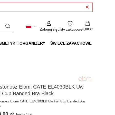
Zaloguj się
Listy zakupowe
0,00 zł
SMETYKI I ORGANIZERY
ŚWIECE ZAPACHOWE
ustonosz Elomi CATE EL4030BLK Uw
l Cup Banded Bra Black
tonosz Elomi CATE EL4030BLK Uw Full Cup Banded Bra
k
,00 zł
brutto
/
szt.