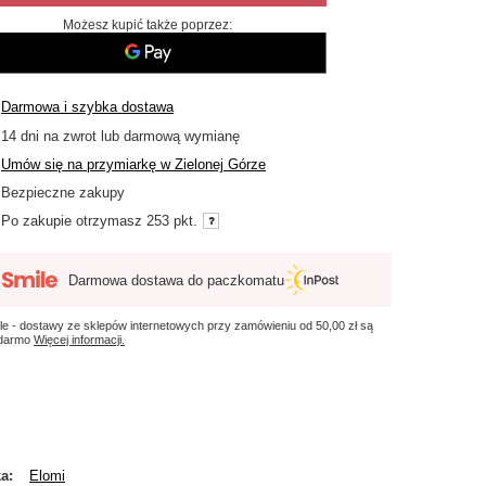
Możesz kupić także poprzez:
Darmowa i szybka dostawa
14
dni na zwrot lub darmową wymianę
Umów się na przymiarkę w Zielonej Górze
Bezpieczne zakupy
Po zakupie otrzymasz
253 pkt.
Darmowa dostawa do paczkomatu
le - dostawy ze sklepów internetowych przy zamówieniu od
50,00 zł
są
 darmo
Więcej informacji.
ka
Elomi