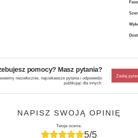
Fas
Szer
Wyko
Dos
zebujesz pomocy? Masz pytania?
Zadaj pyta
powiemy niezwłocznie, najciekawsze pytania i odpowiedzi
publikując dla innych.
NAPISZ SWOJĄ OPINIĘ
Twoja ocena:
5/5