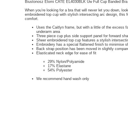
Biustonosz Elomi CATE EL4030BLK Uw Full Cup Banded Bra
When you’re looking for a bra that will never let you down, loo
embroidered top cup with stylish intersecting arc design, this 
comfort.
Uses the Caitlyn frame, but with a little of the excess 
underarm area
Three piece cup plus side support panel for forward sha
Sheer embroidered top cup features a stylish intersecti
Embroidery has a special flattened finish to minimise 
Back strap position has been moved in slightly compare
Elasticated neck edge for ease of fit
29% Nylon/Polyamide
17% Elastane
54% Polyester
We recommend hand wash only