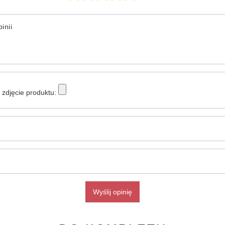
inii
zdjęcie produktu:
Wyślij opinię