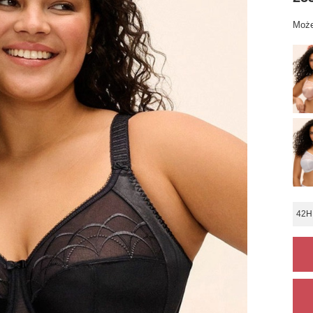
Może
42H