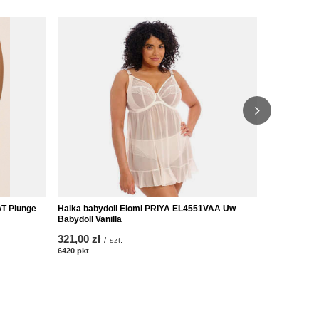
T Plunge
Halka babydoll Elomi PRIYA EL4551VAA Uw
Biustonosz
Babydoll Vanilla
Black
321,00 zł
257,00 zł
/
szt.
/
6420
pkt
punktów
5140
pkt
punk