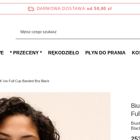
DARMOWA DOSTAWA
od 50,00 zł
WE
* PRZECENY *
RĘKODZIEŁO
PŁYN DO PRANIA
KO
K Uw Full Cup Banded Bra Black
Bi
Ful
Bius
Blac
253