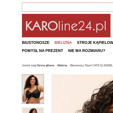
BIUSTONOSZE
BIELIZNA
STROJE KĄPIELO
POMYSŁ NA PREZENT
NIE MA ROZMIARU?
Jesteś tutaj:
Strona główna
Bielizna
Biustonosz Elomi CATE EL4030BL