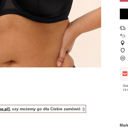
Smi
za
e.pl]
, czy możemy go dla Ciebie zamówić :)
Mar