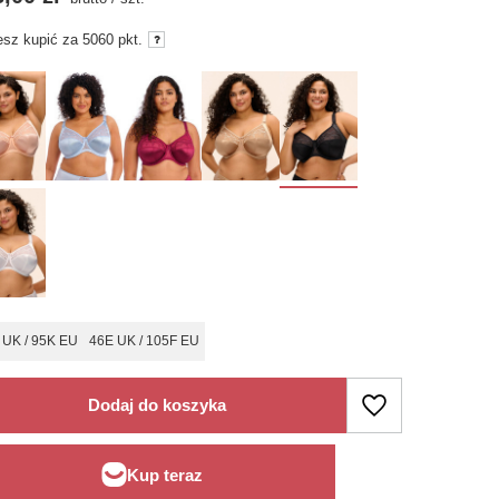
sz kupić za
5060
pkt.
 UK / 95K EU
46E UK / 105F EU
Dodaj do koszyka