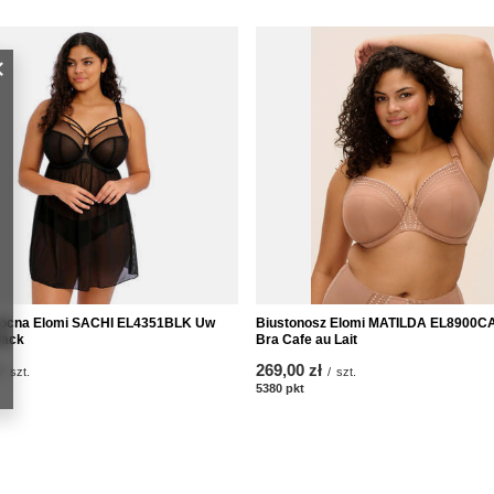
nocna Elomi SACHI EL4351BLK Uw
Biustonosz Elomi MATILDA EL8900CA
lack
Bra Cafe au Lait
269,00 zł
/
szt.
/
szt.
któw
5380
pkt
punktów