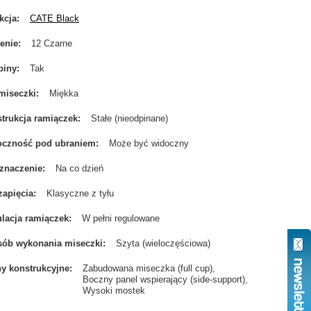
kcja
CATE Black
enie
12 Czarne
biny
Tak
miseczki
Miękka
trukcja ramiączek
Stałe (nieodpinane)
oczność pod ubraniem
Może być widoczny
znaczenie
Na co dzień
zapięcia
Klasyczne z tyłu
lacja ramiączek
W pełni regulowane
ób wykonania miseczki
Szyta (wieloczęściowa)
y konstrukcyjne
Zabudowana miseczka (full cup)
Boczny panel wspierający (side-support)
Wysoki mostek