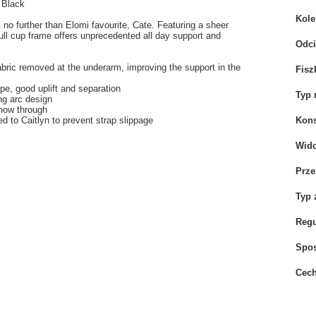
 Black
Kole
k no further than Elomi favourite, Cate. Featuring a sheer
full cup frame offers unprecedented all day support and
Odci
fabric removed at the underarm, improving the support in the
Fisz
pe, good uplift and separation
Typ 
ng arc design
show through
d to Caitlyn to prevent strap slippage
Kons
Wid
Prze
Typ 
Regu
Spos
Cech