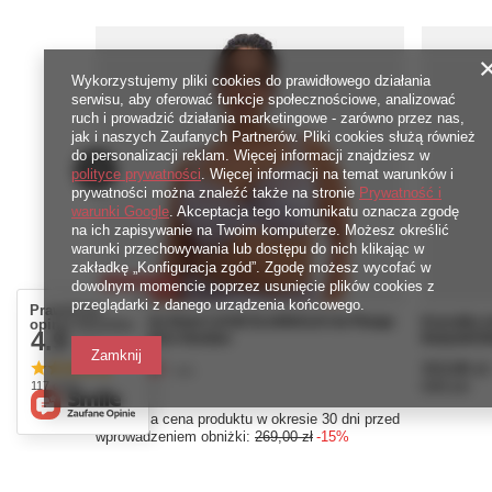
Wykorzystujemy pliki cookies do prawidłowego działania
serwisu, aby oferować funkcje społecznościowe, analizować
ruch i prowadzić działania marketingowe - zarówno przez nas,
jak i naszych Zaufanych Partnerów. Pliki cookies służą również
do personalizacji reklam. Więcej informacji znajdziesz w
polityce prywatności
. Więcej informacji na temat warunków i
prywatności można znaleźć także na stronie
Prywatność i
warunki Google
. Akceptacja tego komunikatu oznacza zgodę
na ich zapisywanie na Twoim komputerze. Możesz określić
warunki przechowywania lub dostępu do nich klikając w
zakładkę „Konfiguracja zgód”. Zgodę możesz wycofać w
dowolnym momencie poprzez usunięcie plików cookies z
PROMOCJA
przeglądarki z danego urządzenia końcowego.
Prawdziwe
Biustonosz Elomi LUCIE EL4490ALN Uw Plunge
Koszulka 
opinie klientów
4.9
Bra - Stretch Aleutian
Babydoll B
/ 5.0
Zamknij
228,65 zł
313,00 zł
/
szt.
117 opinii
4573
pkt
punktów
6260
pkt
pun
Najniższa cena produktu w okresie 30 dni przed
wprowadzeniem obniżki:
269,00 zł
-15%