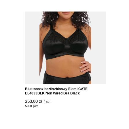
Biustonosz bezfiszbinowy Elomi CATE
EL4033BLK Non Wired Bra Black
253,00 zł
/
szt.
5060
pkt
punktów