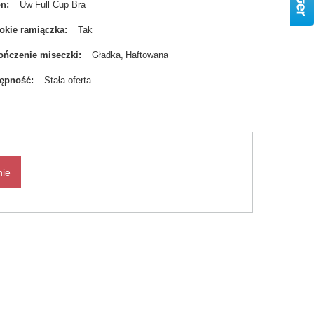
on
Uw Full Cup Bra
okie ramiączka
Tak
ńczenie miseczki
Gładka
Haftowana
tępność
Stała oferta
nie