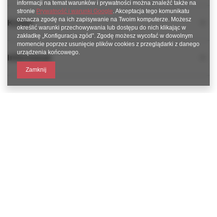
informacji na temat warunków i prywatności można znaleźć także na
stronie
Prywatność i warunki Google
. Akceptacja tego komunikatu
oznacza zgodę na ich zapisywanie na Twoim komputerze. Możesz
Konto
określić warunki przechowywania lub dostępu do nich klikając w
zakładkę „Konfiguracja zgód”. Zgodę możesz wycofać w dowolnym
momencie poprzez usunięcie plików cookies z przeglądarki z danego
urządzenia końcowego.
Informacje
Zamknij
789 221 795
www.facebook.com/KAROlineZielonaGora
sklep@karoline.pl
KAROline24
,
Ekologiczna 2
,
65-364
Zielona Góra
W sklepie prezentujemy ceny brutto (z VAT).