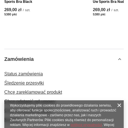
Sports Bra Black
Uw Sports Bra Nude
269,00 zł
269,00 zł
/
szt.
/
szt.
5380
pkt
punktów
5380
pkt
punktów
Zamówienia
Status zamówienia
Śledzenie przesyłki
Chcę zareklamować produkt
Chcę odstąpić od umowy
Wykorzystujemy pliki cookies do prawidłowego działania serwisu,
Chcę wymienić produkt
aby oferować funkcje społecznościowe, analizować ruch i prowadzić
działania marketingowe - zarówno przez nas, jak i naszych
Kontakt
Zaufanych Partnerów. Pliki cookies służą również do personalizacji
reklam. Więcej informacji znajdziesz w
polityce prywatności
. Więcej