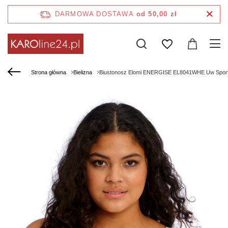
DARMOWA DOSTAWA
od 50,00 zł
Strona główna
Bielizna
Biustonosz Elomi ENERGISE EL8041WHE Uw Sport