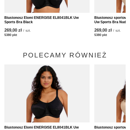
Biustonosz Elomi ENERGISE EL8041BLK Uw
Biustonosz sportow
Sports Bra Black
Uw Sports Bra Nude
269,00 zł
269,00 zł
/
szt.
/
szt.
5380
pkt
punktów
5380
pkt
punktów
POLECAMY RÓWNIEŻ
Biustonosz Elomi ENERGISE EL8041BLK Uw
Biustonosz sportow