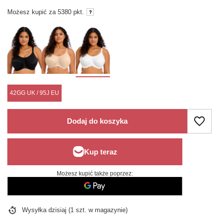
Możesz kupić za
5380 pkt.
42GG UK / 95J EU
Dodaj do koszyka
Możesz kupić także poprzez:
Wysyłka
dzisiaj
(1 szt. w magazynie)