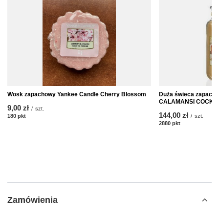
Wosk zapachowy Yankee Candle Cherry Blossom
Duża świeca zapach
CALAMANSI COCKTA
9,00 zł
/
szt.
144,00 zł
180
pkt
punktów
/
szt.
2880
pkt
punktów
Zamówienia