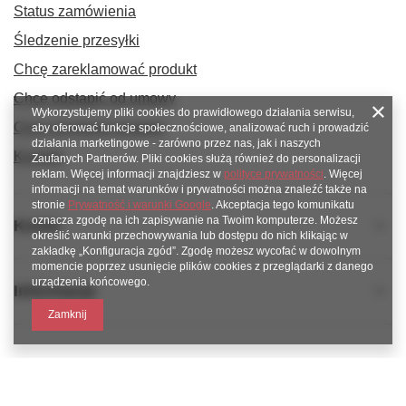
Status zamówienia
Śledzenie przesyłki
Chcę zareklamować produkt
Chcę odstąpić od umowy
Wykorzystujemy pliki cookies do prawidłowego działania serwisu,
Chcę wymienić produkt
aby oferować funkcje społecznościowe, analizować ruch i prowadzić
działania marketingowe - zarówno przez nas, jak i naszych
Kontakt
Zaufanych Partnerów. Pliki cookies służą również do personalizacji
reklam. Więcej informacji znajdziesz w
polityce prywatności
. Więcej
informacji na temat warunków i prywatności można znaleźć także na
stronie
Prywatność i warunki Google
. Akceptacja tego komunikatu
oznacza zgodę na ich zapisywanie na Twoim komputerze. Możesz
Konto
określić warunki przechowywania lub dostępu do nich klikając w
zakładkę „Konfiguracja zgód”. Zgodę możesz wycofać w dowolnym
momencie poprzez usunięcie plików cookies z przeglądarki z danego
urządzenia końcowego.
Informacje
Zamknij
789 221 795
www.facebook.com/KAROlineZielonaGora