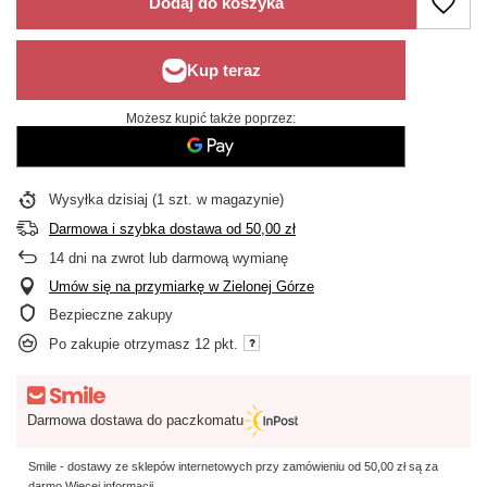
Dodaj do koszyka
Możesz kupić także poprzez:
Wysyłka
dzisiaj
(1 szt. w magazynie)
Darmowa i szybka dostawa
od
50,00 zł
14
dni na zwrot lub darmową wymianę
Umów się na przymiarkę w Zielonej Górze
Bezpieczne zakupy
Po zakupie otrzymasz
12 pkt.
Darmowa dostawa do paczkomatu
Smile - dostawy ze sklepów internetowych przy zamówieniu od
50,00 zł
są za
darmo
Więcej informacji.