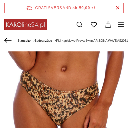
GRATISVERSAND
ab 50,00 zł
Startseite
Badeanzüge
Figi kąpielowe Freya Swim ARIZONA WAVE AS20617