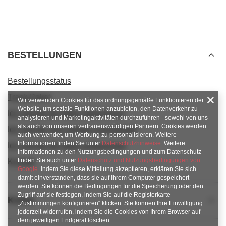
BESTELLUNGEN
Bestellungsstatus
Track-Paket
Wir verwenden Cookies für das ordnungsgemäße Funktionieren der
Website, um soziale Funktionen anzubieten, den Datenverkehr zu
Ich möchte die Ware reklamieren
analysieren und Marketingaktivitäten durchzuführen - sowohl von uns
als auch von unseren vertrauenswürdigen Partnern. Cookies werden
Ich möchte vom Vertrag zurücktreten
auch verwendet, um Werbung zu personalisieren. Weitere
Informationen finden Sie unter
Datenschutzhinweise
. Weitere
Ich möchte die Ware umtauschen
Informationen zu den Nutzungsbedingungen und zum Datenschutz
finden Sie auch unter
Datenschutz und Nutzungsbedingungen von
Kontakt
Google
. Indem Sie diese Mitteilung akzeptieren, erklären Sie sich
damit einverstanden, dass sie auf Ihrem Computer gespeichert
werden. Sie können die Bedingungen für die Speicherung oder den
Zugriff auf sie festlegen, indem Sie auf die Registerkarte
Konto
„Zustimmungen konfigurieren“ klicken. Sie können Ihre Einwilligung
jederzeit widerrufen, indem Sie die Cookies von Ihrem Browser auf
dem jeweiligen Endgerät löschen.