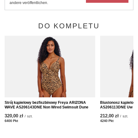
andere veröffentlichen.
DO KOMPLETU
Strój kąpielowy bezfiszbinowy Freya ARIZONA
Biustonosz kąpielo
WAVE AS206143DNE Non Wired Swimsuit Dune
AS206113DNE Uw High
320,00 zł
212,00 zł
/
szt.
/
szt.
6400
Pkt
Punkte
4240
Pkt
Punkte