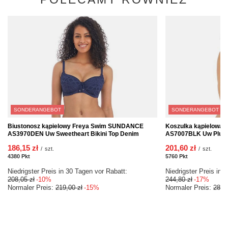
SONDERANGEBOT
SONDERANGEBOT
Biustonosz kąpielowy Freya Swim SUNDANCE
Koszulka kąpielowa
AS3970DEN Uw Sweetheart Bikini Top Denim
AS7007BLK Uw Plunge
186,15 zł
201,60 zł
/
szt.
/
szt.
4380
Pkt
Punkte
5760
Pkt
Punkte
Niedrigster Preis in 30 Tagen vor Rabatt:
Niedrigster Preis in 
208,05 zł
-10%
244,80 zł
-17%
Normaler Preis:
219,00 zł
-15%
Normaler Preis:
288,