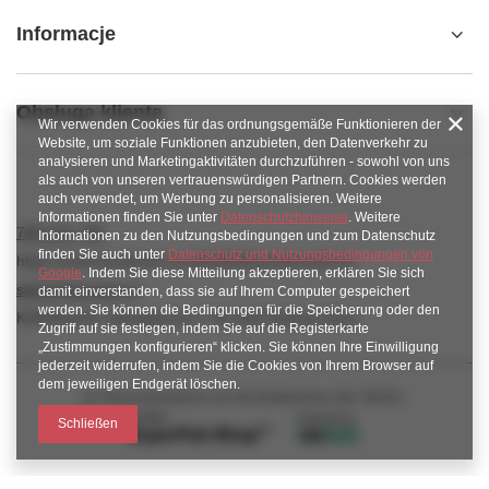
Informacje
Obsługa klienta
Wir verwenden Cookies für das ordnungsgemäße Funktionieren der
Website, um soziale Funktionen anzubieten, den Datenverkehr zu
analysieren und Marketingaktivitäten durchzuführen - sowohl von uns
als auch von unseren vertrauenswürdigen Partnern. Cookies werden
auch verwendet, um Werbung zu personalisieren. Weitere
Informationen finden Sie unter
Datenschutzhinweise
. Weitere
789 221 795
Informationen zu den Nutzungsbedingungen und zum Datenschutz
finden Sie auch unter
Datenschutz und Nutzungsbedingungen von
https://www.facebook.com/KAROlineZielonaGora
Google
. Indem Sie diese Mitteilung akzeptieren, erklären Sie sich
sklep@karoline.pl
damit einverstanden, dass sie auf Ihrem Computer gespeichert
werden. Sie können die Bedingungen für die Speicherung oder den
KAROline24
,
Ekologiczna 2
,
65-364
Zielona Góra
Zugriff auf sie festlegen, indem Sie auf die Registerkarte
„Zustimmungen konfigurieren“ klicken. Sie können Ihre Einwilligung
jederzeit widerrufen, indem Sie die Cookies von Ihrem Browser auf
dem jeweiligen Endgerät löschen.
Im Shop präsentieren wir die Bruttopreise (inkl. MwSt.).
Schließen