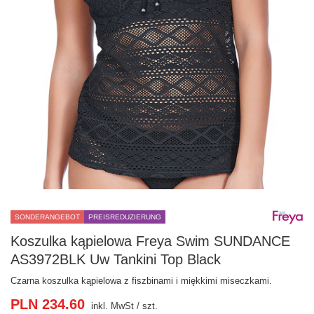
SONDERANGEBOT
PREISREDUZIERUNG
Koszulka kąpielowa Freya Swim SUNDANCE
AS3972BLK Uw Tankini Top Black
Czarna koszulka kąpielowa z fiszbinami i miękkimi miseczkami.
PLN 234.60
inkl. MwSt
/
szt.