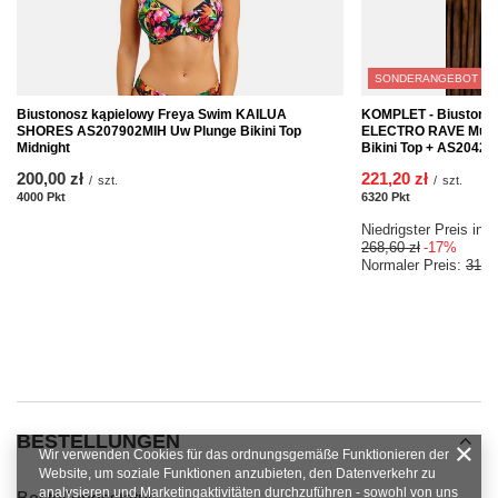
SONDERANGEBOT
Biustonosz kąpielowy Freya Swim KAILUA
KOMPLET - Biustonos
SHORES AS207902MIH Uw Plunge Bikini Top
ELECTRO RAVE Multi
Midnight
Bikini Top + AS204270
200,00 zł
221,20 zł
/
szt.
/
szt.
4000
Pkt
Punkte
6320
Pkt
Punkte
Niedrigster Preis in 
268,60 zł
-17%
Normaler Preis:
316,
BESTELLUNGEN
Wir verwenden Cookies für das ordnungsgemäße Funktionieren der
Website, um soziale Funktionen anzubieten, den Datenverkehr zu
analysieren und Marketingaktivitäten durchzuführen - sowohl von uns