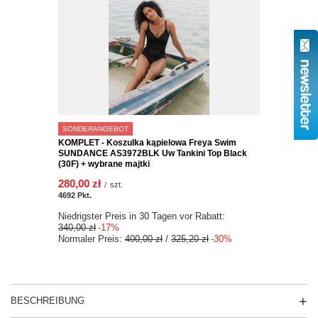
SONDERANGEBOT
KOMPLET - Koszulka kąpielowa Freya Swim
SUNDANCE AS3972BLK Uw Tankini Top Black
(30F) + wybrane majtki
280,00 zł
/
szt.
4692
Pkt.
Niedrigster Preis in 30 Tagen vor Rabatt:
340,00 zł
-17%
Normaler Preis:
400,00 zł
/
325,20 zł
-30%
BESCHREIBUNG