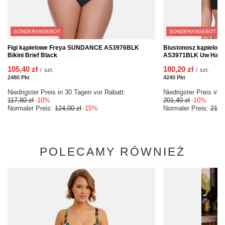
SONDERANGEBOT
SONDERANGEBOT
Figi kąpielowe Freya SUNDANCE AS3976BLK
Biustonosz kąpielo
Bikini Brief Black
AS3971BLK Uw Halter
105,40 zł
180,20 zł
/
szt.
/
szt.
2480
Pkt
Punkte
4240
Pkt
Punkte
Niedrigster Preis in 30 Tagen vor Rabatt:
Niedrigster Preis in 
117,80 zł
-10%
201,40 zł
-10%
Normaler Preis:
124,00 zł
-15%
Normaler Preis:
212,
POLECAMY RÓWNIEŻ