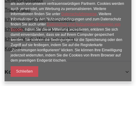
Bestellungsstatus
als auch von unseren vertrauenswürdigen Partnern. Cookies werden
auch verwendet, um Werbung zu personalisieren. Weitere
Track-Paket
Informationen finden Sie unter
Datenschutzhinweise
. Weitere
Ich möchte die Ware reklamieren
Informationen zu den Nutzungsbedingungen und zum Datenschutz
finden Sie auch unter
Datenschutz und Nutzungsbedingungen von
Ich möchte vom Vertrag zurücktreten
Google
. Indem Sie diese Mitteilung akzeptieren, erklären Sie sich
damit einverstanden, dass sie auf Ihrem Computer gespeichert
Ich möchte die Ware umtauschen
werden. Sie können die Bedingungen für die Speicherung oder den
Zugriff auf sie festlegen, indem Sie auf die Registerkarte
Kontakt
„Zustimmungen konfigurieren“ klicken. Sie können Ihre Einwilligung
jederzeit widerrufen, indem Sie die Cookies von Ihrem Browser auf
dem jeweiligen Endgerät löschen.
Konto
Schließen
Informacje
Obsługa klienta