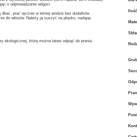
ając o odprowadzanie wilgoci.
Iloś
 dbać, prać ręcznie w letniej wodzie bez dodatków
ie do włosów. Należy ją suszyć na płasko, nadając
Mate
Skła
 ekologicznej, którą można łatwo odpiąć do prania.
Rodz
Gru
Sez
Odpo
Pran
Wywi
Powi
Kont
Cert