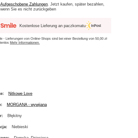
Aufgeschobene Zahlungen
. Jetzt kaufen, später bezahlen,
wenn Sie es nicht zurückgeben
Kostenlose Lieferung an paczkomatu
le - Lieferungen von Online-Shops sind bei einer Bestellung von
50,00 zł
tenlos
Mehr Informationen.
ke
Nitkowe Love
e
MORGANA - wywijana
r
Błękitny
cja
Niebieski
kogo
Damska
Dziecięca