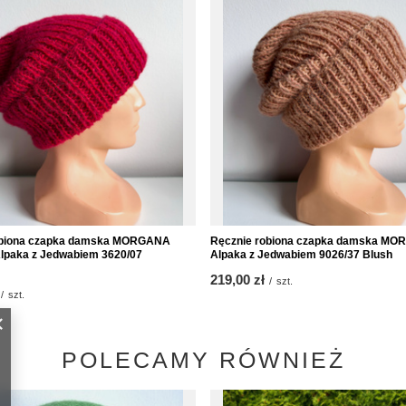
obiona czapka damska MORGANA
Ręcznie robiona czapka damska M
lpaka z Jedwabiem 3620/07
Alpaka z Jedwabiem 9026/37 Blush
219,00 zł
/
szt.
/
szt.
POLECAMY RÓWNIEŻ