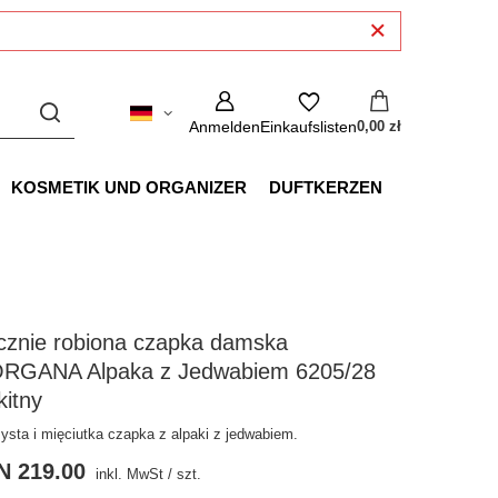
Anmelden
Einkaufslisten
0,00 zł
KOSMETIK UND ORGANIZER
DUFTKERZEN
cznie robiona czapka damska
RGANA Alpaka z Jedwabiem 6205/28
kitny
ysta i mięciutka czapka z alpaki z jedwabiem.
N 219.00
inkl. MwSt
/
szt.