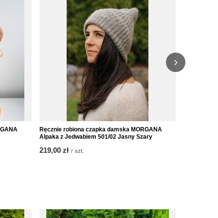
ORGANA
Ręcznie robiona czapka damska MORGANA
Ręcznie ro
Alpaka z Jedwabiem 501/02 Jasny Szary
Alpaka z Je
219,00 zł
219,00 zł
/
szt.
/