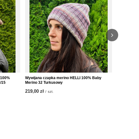
 100%
Wywijana czapka merino HELLI 100% Baby
Czapka wyw
/15
Merino 32 Turkusowy
Jasnobłękit
219,00 zł
219,00 zł
/
szt.
/