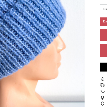
Bł
Da