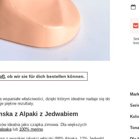
Smi
kos
pl]
, ob wir sie für dich bestellen können.
Mar
 wspaniałe właściwości, dzięki którym idealnie nadaje się do
je piękne rezultaty.
Seri
mska z Alpaki z Jedwabiem
Kolo
ików idealna jako czapka zimowa. Dla większych
Tona
alpaka
lub
100% merino
.
na z wysokiej jakości włóczki (88
% Alpaka, 12% Jedwab
).
Dla 