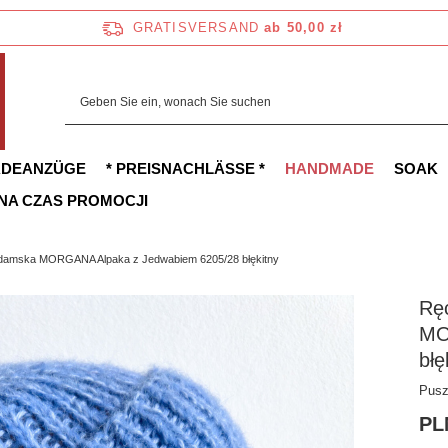
GRATISVERSAND
ab 50,00 zł
ADEANZÜGE
* PREISNACHLÄSSE *
HANDMADE
SOAK
 NA CZAS PROMOCJI
 damska MORGANA Alpaka z Jedwabiem 6205/28 błękitny
Rę
MO
błę
Pusz
PL