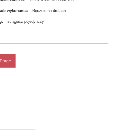
sób wykonania
Ręcznie na drutach
g
ściągacz pojedynczy
 Frage
N