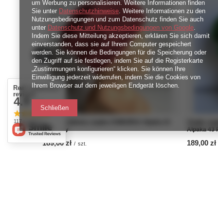
um Werbung zu personalisieren. Weitere Informationen finden
Sie unter
Datenschutzhinweise
. Weitere Informationen zu den
Nutzungsbedingungen und zum Datenschutz finden Sie auch
unter
Datenschutz und Nutzungsbedingungen von Google
.
Indem Sie diese Mitteilung akzeptieren, erklären Sie sich damit
einverstanden, dass sie auf Ihrem Computer gespeichert
werden. Sie können die Bedingungen für die Speicherung oder
den Zugriff auf sie festlegen, indem Sie auf die Registerkarte
„Zustimmungen konfigurieren“ klicken. Sie können Ihre
Einwilligung jederzeit widerrufen, indem Sie die Cookies von
Ihrem Browser auf dem jeweiligen Endgerät löschen.
Real customers
reviews
4.9
/ 5.0
Schließen
117 reviews
Ręcznie robiona czapka CHMURKA Alpaka 23
Ciepła cza
Koralowy
Alpaka 43 
189,00 zł
189,00 zł
/
szt.