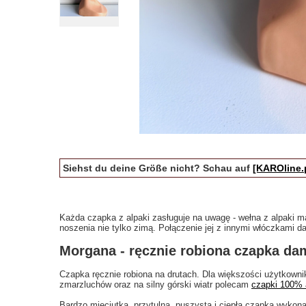
Siehst du deine Größe nicht? Schau auf
[KAROline.
Każda czapka z alpaki zasługuje na uwagę - wełna z alpaki ma
noszenia nie tylko zimą. Połączenie jej z innymi włóczkami da
Morgana - ręcznie robiona czapka da
Czapka ręcznie robiona na drutach. Dla większości użytkown
zmarzluchów oraz na silny górski wiatr polecam
czapki 100% 
Bardzo mięciutka, przytulna, puszysta i ciepła czapka wykona