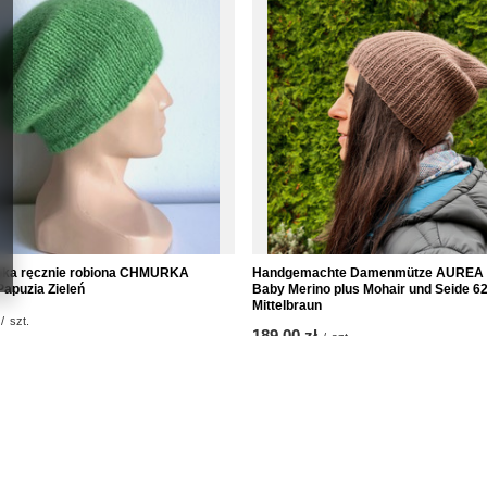
pka ręcznie robiona CHMURKA
Handgemachte Damenmütze AUREA
Papuzia Zieleń
Baby Merino plus Mohair und Seide 62
Mittelbraun
/
szt.
189,00 zł
/
szt.