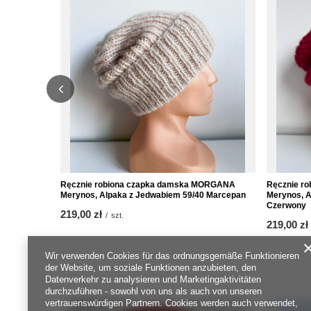
Ręcznie robiona czapka damska MORGANA
Ręcznie r
Merynos, Alpaka z Jedwabiem 59/40 Marcepan
Merynos, A
Czerwony
219,00 zł
/
szt.
219,00 zł
Wir verwenden Cookies für das ordnungsgemäße Funktionieren
der Website, um soziale Funktionen anzubieten, den
Datenverkehr zu analysieren und Marketingaktivitäten
durchzuführen - sowohl von uns als auch von unseren
vertrauenswürdigen Partnern. Cookies werden auch verwendet,