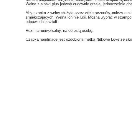
Wełna z alpaki plus jedwab cudownie grzeją, jednocześnie db
Aby czapka z wełny służyła przez wiele sezonów, należy o nią
zmiękczających. Wełna ich nie lubi. Można wyprać w szampon
odpowiedni kształt.
Rozmiar uniwersalny, na dorosłą osobę.
Czapka handmade jest ozdobiona metką Nitkowe Love ze skóry