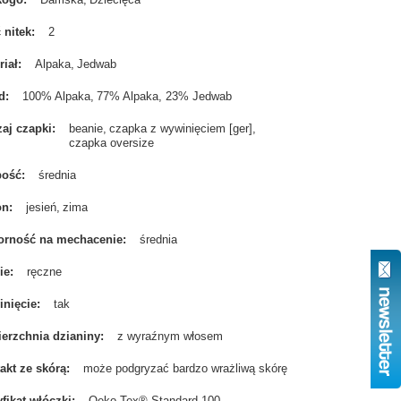
ć nitek
2
riał
Alpaka
Jedwab
d
100% Alpaka
77% Alpaka, 23% Jedwab
aj czapki
beanie
czapka z wywinięciem [ger]
czapka oversize
bość
średnia
on
jesień
zima
rność na mechacenie
średnia
ie
ręczne
nięcie
tak
erzchnia dzianiny
z wyraźnym włosem
akt ze skórą
może podgryzać bardzo wrażliwą skórę
yfikat włóczki
Oeko-Tex® Standard 100