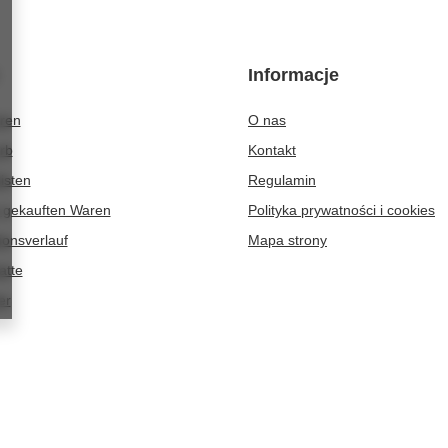
Informacje
eren
O nas
rb
Kontakt
isten
Regulamin
r gekauften Waren
Polityka prywatności i cookies
ionsverlauf
Mapa strony
atte
er
naGora
sklep@karoline.pl
KAROline24
,
Ekologiczna 2
,
65-364
Zielona 