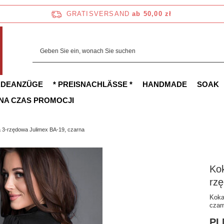
GRATISVERSAND
ab 50,00 zł
ADEANZÜGE
* PREISNACHLÄSSE *
HANDMADE
SOAK
 NA CZAS PROMOCJI
a 3-rzędowa Julimex BA-19, czarna
Kok
rz
Koka
czar
PL