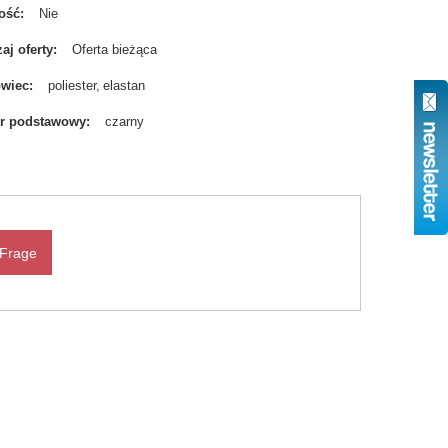
ość
Nie
aj oferty
Oferta bieżąca
owiec
poliester
elastan
r podstawowy
czarny
 Frage
N