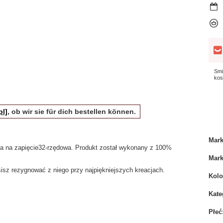
Smi
kos
pl]
, ob wir sie für dich bestellen können.
Mar
da na zapięcie32-rzędowa. Produkt został wykonany z 100%
Mar
sisz rezygnować z niego przy najpiękniejszych kreacjach.
Kolo
Kate
Płeć