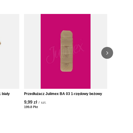
 biały
Przedłużacz Julimex BA 03 1-rzędowy beżowy
Osłonki na 
9,99 zł
10,26 zł
/
szt.
/
s
199.8
Pkt
Punkte
205.2
Pkt
Pun