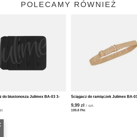
POLECAMY RÓWNIEŻ
z do biustonosza Julimex BA-03 3-
Ściągacz do ramiączek Julimex BA-01
9,99 zł
/
szt.
zt.
199.8
Pkt
Punkte
nkte