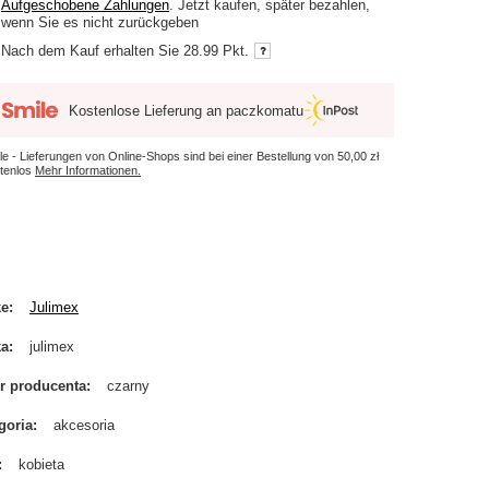
Aufgeschobene Zahlungen
. Jetzt kaufen, später bezahlen,
wenn Sie es nicht zurückgeben
Nach dem Kauf erhalten Sie
28.99 Pkt.
Kostenlose Lieferung an paczkomatu
le - Lieferungen von Online-Shops sind bei einer Bestellung von
50,00 zł
tenlos
Mehr Informationen.
ke
Julimex
ka
julimex
r producenta
czarny
goria
akcesoria
kobieta