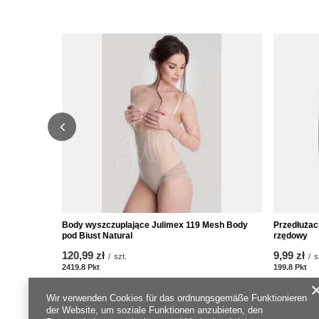
Body wyszczuplające Julimex 119 Mesh Body
Przedłużac
pod Biust Natural
rzędowy
120,99 zł
9,99 zł
/
szt.
/
s
2419.8
Pkt
Punkte
199.8
Pkt
Pu
Wir verwenden Cookies für das ordnungsgemäße Funktionieren
der Website, um soziale Funktionen anzubieten, den