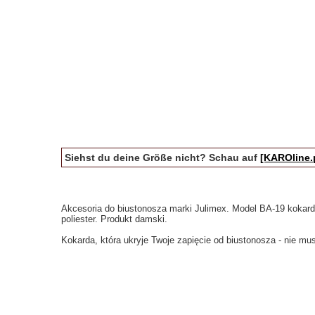
Siehst du deine Größe nicht? Schau auf
[KAROline.
Akcesoria do biustonosza marki Julimex. Model BA-19 kokar
poliester. Produkt damski.
Kokarda, która ukryje Twoje zapięcie od biustonosza - nie mu