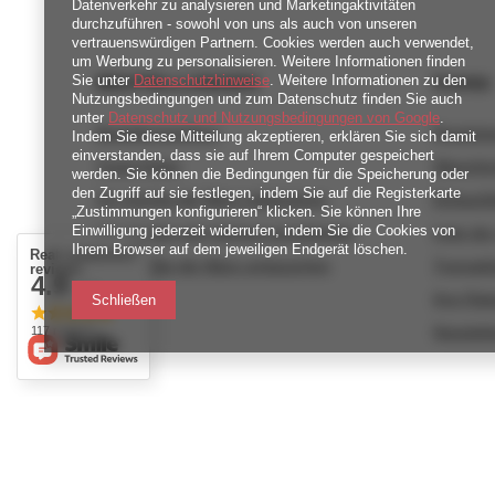
Datenverkehr zu analysieren und Marketingaktivitäten
durchzuführen - sowohl von uns als auch von unseren
vertrauenswürdigen Partnern. Cookies werden auch verwendet,
um Werbung zu personalisieren. Weitere Informationen finden
BESTELLUNGEN
Konto
Sie unter
Datenschutzhinweise
. Weitere Informationen zu den
Nutzungsbedingungen und zum Datenschutz finden Sie auch
unter
Datenschutz und Nutzungsbedingungen von Google
.
Bestellungsstatus
Registri
Indem Sie diese Mitteilung akzeptieren, erklären Sie sich damit
einverstanden, dass sie auf Ihrem Computer gespeichert
Track-Paket
Warenko
werden. Sie können die Bedingungen für die Speicherung oder
den Zugriff auf sie festlegen, indem Sie auf die Registerkarte
Ich möchte die Ware reklamieren
Einkaufsl
„Zustimmungen konfigurieren“ klicken. Sie können Ihre
Einwilligung jederzeit widerrufen, indem Sie die Cookies von
Ich möchte vom Vertrag zurücktreten
Liste de
Ihrem Browser auf dem jeweiligen Endgerät löschen.
Real customers
Ich möchte die Ware umtauschen
Transakt
reviews
4.9
/ 5.0
Kontakt
Ihre Rab
Schließen
Newslett
117 reviews
789 221 795
https://www.facebook.com/KAROlineZielo
Im Shop präsentieren wir die Bruttopreise (inkl. MwSt.).