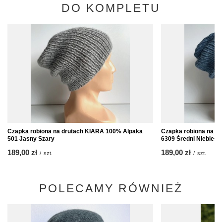
DO KOMPLETU
Czapka robiona na drutach KIARA 100% Alpaka
Czapka robiona na d
501 Jasny Szary
6309 Średni Niebieski
189,00 zł
189,00 zł
/
szt.
/
szt.
POLECAMY RÓWNIEŻ