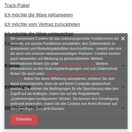
Track-Paket
Ich möchte die Ware reklamieren
Ich möchte vom Vertrag zurücktreten
Ich möchte die Ware umtauschen
Wir verwenden Cookies für das ordnungsgemäße Funktionieren der
Kontakt
Website, um soziale Funktionen anzubieten, den Datenverkehr zu
analysieren und Marketingaktivitäten durchzuführen - sowohl von uns
als auch von unseren vertrauenswürdigen Partnern. Cookies werden
auch verwendet, um Werbung zu personalisieren. Weitere
Informationen finden Sie unter
Datenschutzhinweise
. Weitere
Konto
Informationen zu den Nutzungsbedingungen und zum Datenschutz
finden Sie auch unter
Datenschutz und Nutzungsbedingungen von
Google
. Indem Sie diese Mitteilung akzeptieren, erklären Sie sich
damit einverstanden, dass sie auf Ihrem Computer gespeichert
Informacje
werden. Sie können die Bedingungen für die Speicherung oder den
Zugriff auf sie festlegen, indem Sie auf die Registerkarte
„Zustimmungen konfigurieren“ klicken. Sie können Ihre Einwilligung
jederzeit widerrufen, indem Sie die Cookies von Ihrem Browser auf
Obsługa klienta
dem jeweiligen Endgerät löschen.
Schließen