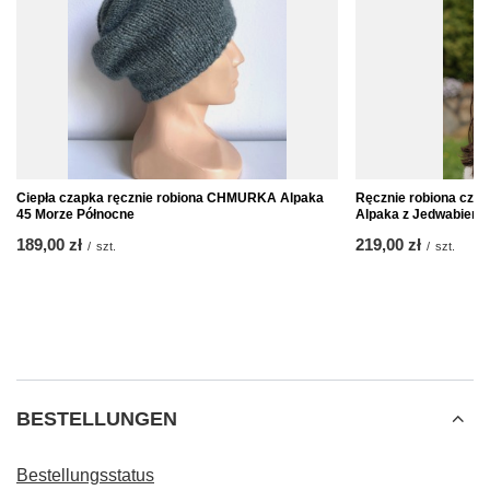
Ciepła czapka ręcznie robiona CHMURKA Alpaka
Ręcznie robiona cz
45 Morze Północne
Alpaka z Jedwabiem 
189,00 zł
219,00 zł
/
szt.
/
szt.
BESTELLUNGEN
Bestellungsstatus