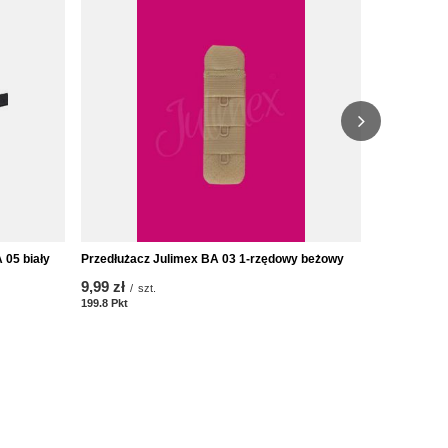
 05 biały
Przedłużacz Julimex BA 03 1-rzędowy beżowy
Osłonki na 
9,99 zł
10,26 zł
/
szt.
/
s
199.8
Pkt
Punkte
205.2
Pkt
Pun