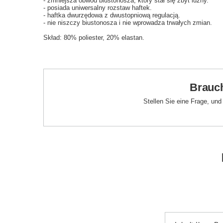
- zmniejsza obwód biustonosza, który stał się zbyt luźny.
- posiada uniwersalny rozstaw haftek.
- haftka dwurzędowa z dwustopniową regulacją.
- nie niszczy biustonosza i nie wprowadza trwałych zmian.
Skład: 80% poliester, 20% elastan.
Brauch
Stellen Sie eine Frage, un