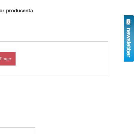
or producenta
 Frage
N