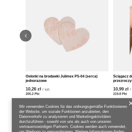
Osłonki na brodawki Julimex PS-04 (serca)
Ściągacz d
jednorazowe
przezroczy
10,26 zł
10,99 zł
/
szt.
/
205.2
Pkt
Punkte
219.8
Pkt
Pu
Wir verwenden Cookies für das ordnungsgemäße Funktionieren
der Website, um soziale Funktionen anzubieten, den
Datenverkehr zu analysieren und Marketingaktivitäten
durchzuführen - sowohl von uns als auch von unseren
vertrauenswürdigen Partnern. Cookies werden auch verwendet,
um Werbung zu personalisieren. Weitere Informationen finden