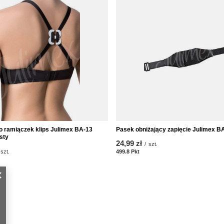
o ramiączek klips Julimex BA-13
Pasek obniżający zapięcie Julimex BA
sty
24,99 zł
/
szt.
szt.
499.8
Pkt
Punkte
nkte