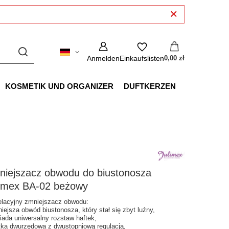
Anmelden
Einkaufslisten
0,00 zł
KOSMETIK UND ORGANIZER
DUFTKERZEN
niejszacz obwodu do biustonosza
limex BA-02 beżowy
lacyjny zmniejszacz obwodu:
niejsza obwód biustonosza, który stał się zbyt luźny,
siada uniwersalny rozstaw haftek,
ftka dwurzędowa z dwustopniową regulacją,