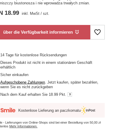
e niszczy biustonosza i nie wprowadza trwałych zmian.
N 18.99
inkl. MwSt
/
szt.
über die Verfügbarkeit informieren
14
Tage für kostenlose Rücksendungen
Dieses Produkt ist nicht in einem stationären Geschäft
erhältlich
Sicher einkaufen
Aufgeschobene Zahlungen
. Jetzt kaufen, später bezahlen,
wenn Sie es nicht zurückgeben
Nach dem Kauf erhalten Sie
18.99 Pkt.
Kostenlose Lieferung an paczkomatu
le - Lieferungen von Online-Shops sind bei einer Bestellung von
50,00 zł
tenlos
Mehr Informationen.