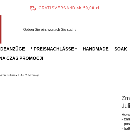
GRATISVERSAND
ab 50,00 zł
ADEANZÜGE
* PREISNACHLÄSSE *
HANDMADE
SOAK
 NA CZAS PROMOCJI
osza Julimex BA-02 beżowy
Zm
Ju
Rewe
- zm
- po
- ha