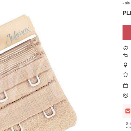
- ni
PL
Smi
kos