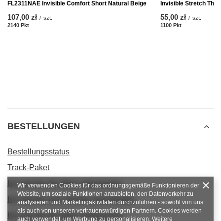
FL2311NAE Invisible Comfort Short Natural Beige
Invisible Stretch Tho
107,00 zł
55,00 zł
/
szt.
/
szt.
2140
Pkt
Punkte
1100
Pkt
Punkte
BESTELLUNGEN
Bestellungsstatus
Track-Paket
Ich möchte die Ware reklamieren
Wir verwenden Cookies für das ordnungsgemäße Funktionieren der
Website, um soziale Funktionen anzubieten, den Datenverkehr zu
Ich möchte vom Vertrag zurücktreten
analysieren und Marketingaktivitäten durchzuführen - sowohl von uns
als auch von unseren vertrauenswürdigen Partnern. Cookies werden
Ich möchte die Ware umtauschen
auch verwendet, um Werbung zu personalisieren. Weitere