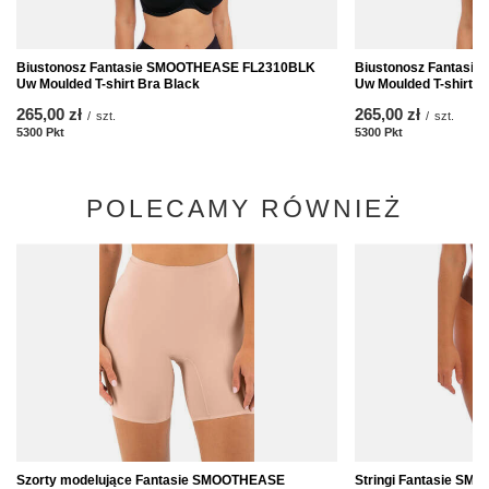
Biustonosz Fantasie SMOOTHEASE FL2310BLK
Biustonosz Fantas
Uw Moulded T-shirt Bra Black
Uw Moulded T-shirt B
265,00 zł
265,00 zł
/
szt.
/
szt.
5300
Pkt
Punkte
5300
Pkt
Punkte
POLECAMY RÓWNIEŻ
Szorty modelujące Fantasie SMOOTHEASE
Stringi Fantasie S