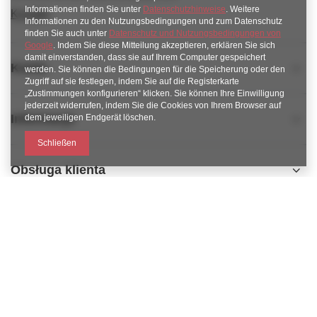
Informationen finden Sie unter
Datenschutzhinweise
. Weitere
Kontakt
Informationen zu den Nutzungsbedingungen und zum Datenschutz
finden Sie auch unter
Datenschutz und Nutzungsbedingungen von
Google
. Indem Sie diese Mitteilung akzeptieren, erklären Sie sich
damit einverstanden, dass sie auf Ihrem Computer gespeichert
Konto
werden. Sie können die Bedingungen für die Speicherung oder den
Zugriff auf sie festlegen, indem Sie auf die Registerkarte
„Zustimmungen konfigurieren“ klicken. Sie können Ihre Einwilligung
jederzeit widerrufen, indem Sie die Cookies von Ihrem Browser auf
Informacje
dem jeweiligen Endgerät löschen.
Schließen
Obsługa klienta
789 221 795
https://www.facebook.com/KAROlineZielonaGora
sklep@karoline.pl
KAROline24
,
Ekologiczna 2
,
65-364
Zielona Góra