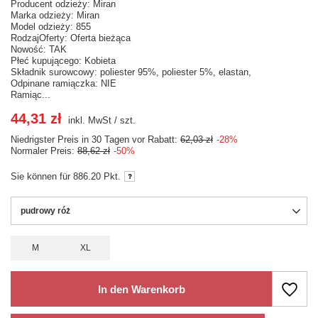
Producent odzieży: Miran
Marka odzieży: Miran
Model odzieży: 855
RodzajOferty: Oferta bieżąca
Nowość: TAK
Płeć kupującego: Kobieta
Składnik surowcowy: poliester 95%, poliester 5%, elastan,
Odpinane ramiączka: NIE
Ramiąc...
44,31 zł
inkl. MwSt
/
szt.
Niedrigster Preis in 30 Tagen vor Rabatt:
62,03 zł
-28%
Normaler Preis:
88,62 zł
-50%
Sie können für
886.20
Pkt.
pudrowy róż
M
XL
In den Warenkorb