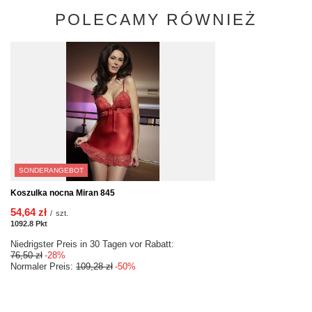
POLECAMY RÓWNIEŻ
SONDERANGEBOT
Koszulka nocna Miran 845
54,64 zł
/
szt.
1092.8
Pkt
Punkte
Niedrigster Preis in 30 Tagen vor Rabatt:
76,50 zł
-28%
Normaler Preis:
109,28 zł
-50%