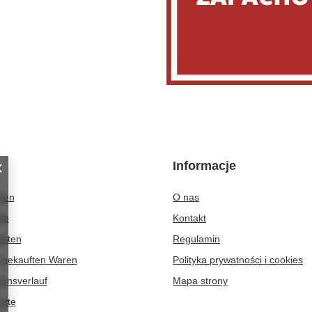
Informacje
eren
O nas
rb
Kontakt
isten
Regulamin
r gekauften Waren
Polityka prywatności i cookies
ionsverlauf
Mapa strony
atte