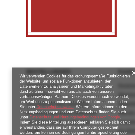
BESTELLUNGEN
Konto
Wir verwenden Cookies für das ordnungsgemäße Funktionieren
der Website, um soziale Funktionen anzubieten, den
Bestellungsstatus
Registri
Datenverkehr zu analysieren und Marketingaktivitäten
durchzuführen - sowohl von uns als auch von unseren
Track-Paket
Warenko
vertrauenswürdigen Partnern. Cookies werden auch verwendet,
um Werbung zu personalisieren. Weitere Informationen finden
Ich möchte die Ware reklamieren
Einkaufsl
Sie unter
Datenschutzhinweise
. Weitere Informationen zu den
Nutzungsbedingungen und zum Datenschutz finden Sie auch
Ich möchte vom Vertrag zurücktreten
Liste de
unter
Datenschutz und Nutzungsbedingungen von Google
.
Ich möchte die Ware umtauschen
Transakt
Indem Sie diese Mitteilung akzeptieren, erklären Sie sich damit
einverstanden, dass sie auf Ihrem Computer gespeichert
Kontakt
Ihre Rab
werden. Sie können die Bedingungen für die Speicherung oder