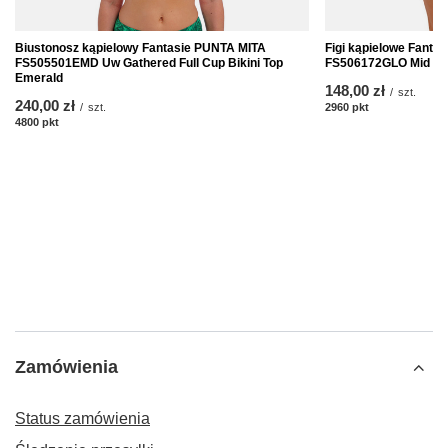
Biustonosz kąpielowy Fantasie PUNTA MITA
Figi kąpielowe Fant
FS505501EMD Uw Gathered Full Cup Bikini Top
FS506172GLO Mid Rise
Emerald
148,00 zł
/
szt.
240,00 zł
/
szt.
2960
pkt
punktów
4800
pkt
punktów
Zamówienia
Status zamówienia