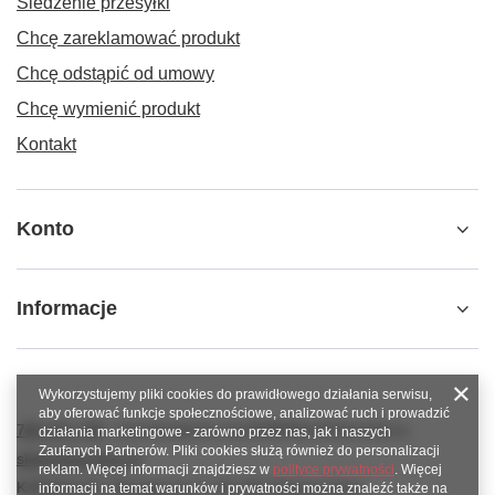
Śledzenie przesyłki
Chcę zareklamować produkt
Chcę odstąpić od umowy
Chcę wymienić produkt
Kontakt
Konto
Informacje
Wykorzystujemy pliki cookies do prawidłowego działania serwisu,
aby oferować funkcje społecznościowe, analizować ruch i prowadzić
789 221 795
www.facebook.com/KAROlineZielonaGora
działania marketingowe - zarówno przez nas, jak i naszych
Zaufanych Partnerów. Pliki cookies służą również do personalizacji
sklep@karoline.pl
reklam. Więcej informacji znajdziesz w
polityce prywatności
. Więcej
KAROline24
,
Ekologiczna 2
,
65-364
Zielona Góra
informacji na temat warunków i prywatności można znaleźć także na