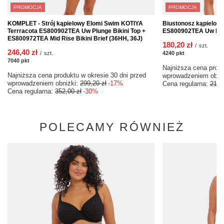
PROMOCJA
PROMOCJA
KOMPLET - Strój kąpielowy Elomi Swim KOTIYA
Biustonosz kąpielow
Terrracota ES800902TEA Uw Plunge Bikini Top +
ES800902TEA Uw Plun
ES800972TEA Mid Rise Bikini Brief (36HH, 36J)
180,20 zł
/
szt.
246,40 zł
/
szt.
4240
pkt
punktów
7040
pkt
punktów
Najniższa cena produ
Najniższa cena produktu w okresie 30 dni przed
wprowadzeniem obni
wprowadzeniem obniżki:
299,20 zł
-17%
Cena regularna:
212,
Cena regularna:
352,00 zł
-30%
POLECAMY RÓWNIEŻ