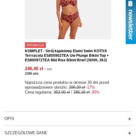
PROMOCJA
KOMPLET - Strój kąpielowy Elomi Swim KOTIYA
Terrracota ES800902TEA Uw Plunge Bikini Top +
ES800972TEA Mid Rise Bikini Brief (36HH, 36J)
246,40 zł
/
szt.
2380
pkt.
Najniższa cena produktu w okresie 30 dni przed
wprowadzeniem obniżki:
299,20 zł
-17%
Cena regularna:
352,00 zł
/
286,18 zł
-30%
OPIS
SZCZEGÓŁOWE DANE