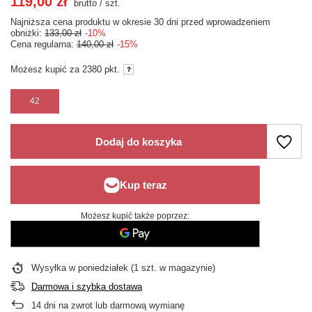
119,00 zł
brutto
/
szt.
Najniższa cena produktu w okresie 30 dni przed wprowadzeniem
obniżki:
133,00 zł
-10%
Cena regularna:
140,00 zł
-15%
Możesz kupić za
2380 pkt.
42
Dodaj do koszyka
Możesz kupić także poprzez:
Wysyłka
w poniedziałek
(1 szt. w magazynie)
Darmowa i szybka dostawa
14
dni na zwrot lub darmową wymianę