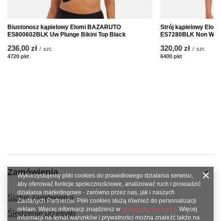
Biustonosz kąpielowy Elomi BAZARUTO
Strój kąpielowy Elom
ES800602BLK Uw Plunge Bikini Top Black
ES7280BLK Non Wire
236,00 zł
320,00 zł
/
szt.
/
szt.
4720
pkt
punktów
6400
pkt
punktów
Zamówienia
Wykorzystujemy pliki cookies do prawidłowego działania serwisu,
aby oferować funkcje społecznościowe, analizować ruch i prowadzić
działania marketingowe - zarówno przez nas, jak i naszych
Status zamówienia
Zaufanych Partnerów. Pliki cookies służą również do personalizacji
reklam. Więcej informacji znajdziesz w
polityce prywatności
. Więcej
Śledzenie przesyłki
informacji na temat warunków i prywatności można znaleźć także na