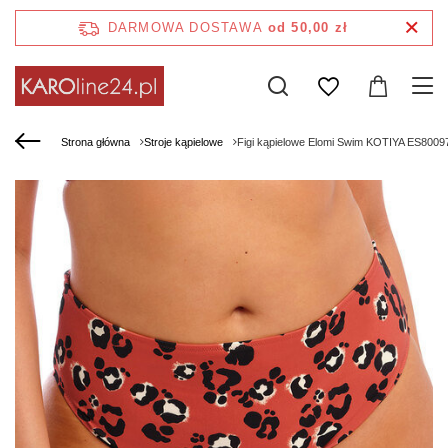
DARMOWA DOSTAWA
od 50,00 zł
Strona główna
Stroje kąpielowe
Figi kąpielowe Elomi Swim KOTIYA ES800972