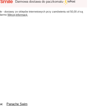
Darmowa dostawa do paczkomatu
le - dostawy ze sklepów internetowych przy zamówieniu od
50,00 zł
są
 darmo
Więcej informacji.
ka
Panache Swim