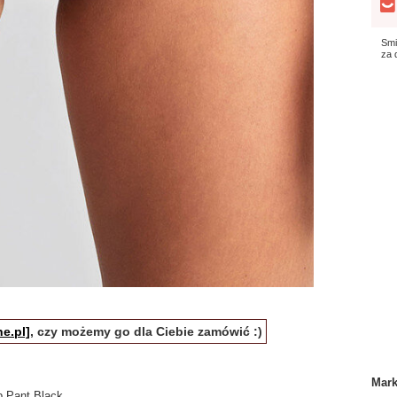
Smi
za
e.pl]
, czy możemy go dla Ciebie zamówić :)
Mar
p Pant Black