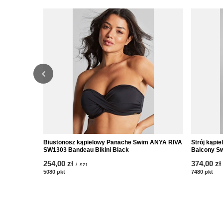
Biustonosz kąpielowy Panache Swim ANYA RIVA
Strój kąpi
SW1303 Bandeau Bikini Black
Balcony Sw
254,00 zł
374,00 zł
/
szt.
5080
pkt
punktów
7480
pkt
pun