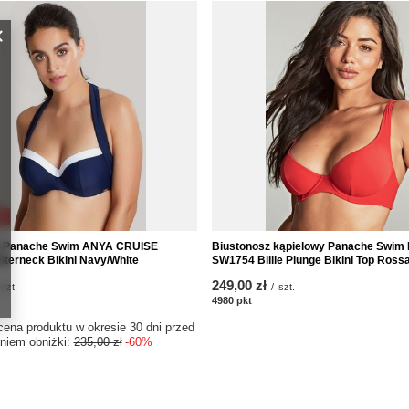
A
z Panache Swim ANYA CRUISE
Biustonosz kąpielowy Panache Swi
terneck Bikini Navy/White
SW1754 Billie Plunge Bikini Top Ross
249,00 zł
szt.
/
szt.
któw
4980
pkt
punktów
cena produktu w okresie 30 dni przed
niem obniżki:
235,00 zł
-60%