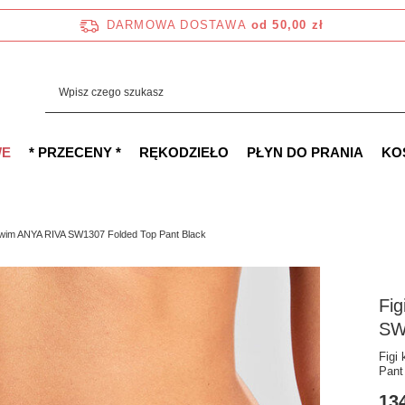
DARMOWA DOSTAWA
od 50,00 zł
WE
* PRZECENY *
RĘKODZIEŁO
PŁYN DO PRANIA
KO
Swim ANYA RIVA SW1307 Folded Top Pant Black
Fi
SW
Figi
Pant
134