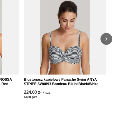
PROMOCJA
m ROSSA
Biustonosz kąpielowy Panache Swim ANYA
Biustonosz
a Red
STRIPE SW0893 Bandeau Bikini Black/White
SPOT SW1013
224,00 zł
146,30 zł
/
szt.
/
4480
pkt
punktów
4180
pkt
punk
Najniższa c
wprowadzen