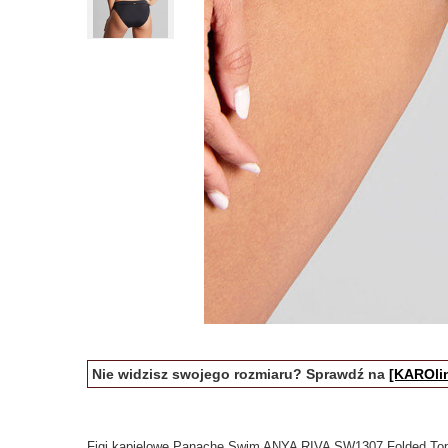
Nie widzisz swojego rozmiaru? Sprawdź na
[KAROlin
Figi kąpielowe Panache Swim ANYA RIVA SW1307 Folded To