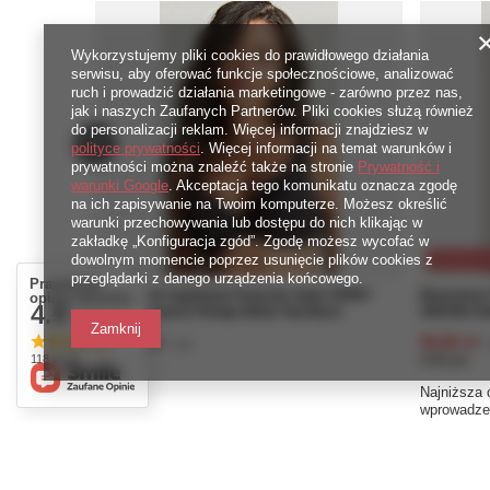
Wykorzystujemy pliki cookies do prawidłowego działania
serwisu, aby oferować funkcje społecznościowe, analizować
ruch i prowadzić działania marketingowe - zarówno przez nas,
jak i naszych Zaufanych Partnerów. Pliki cookies służą również
do personalizacji reklam. Więcej informacji znajdziesz w
polityce prywatności
. Więcej informacji na temat warunków i
prywatności można znaleźć także na stronie
Prywatność i
warunki Google
. Akceptacja tego komunikatu oznacza zgodę
na ich zapisywanie na Twoim komputerze. Możesz określić
warunki przechowywania lub dostępu do nich klikając w
zakładkę „Konfiguracja zgód”. Zgodę możesz wycofać w
dowolnym momencie poprzez usunięcie plików cookies z
PROMOCJ
przeglądarki z danego urządzenia końcowego.
Prawdziwe
Biustonosz kąpielowy Panache Swim SPIRIT
Biustonos
opinie klientów
4.9
SW1784 Lauren Plunge Bikini Top Black
SW1094 Hal
/ 5.0
Zamknij
264,00 zł
94,00 zł
/
szt.
/
118 opinii
5280
pkt
punktów
4700
pkt
pun
Najniższa 
wprowadze