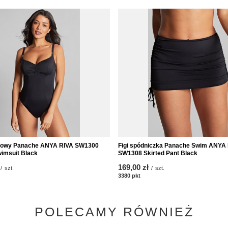
elowy Panache ANYA RIVA SW1300
Figi spódniczka Panache Swim ANYA
imsuit Black
SW1308 Skirted Pant Black
169,00 zł
/
szt.
/
szt.
któw
3380
pkt
punktów
POLECAMY RÓWNIEŻ