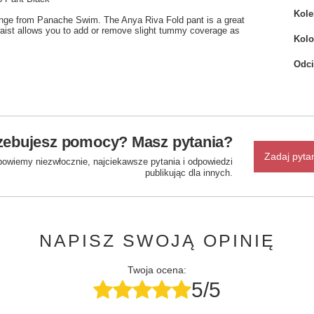
Kole
range from Panache Swim. The Anya Riva Fold pant is a great
e waist allows you to add or remove slight tummy coverage as
Kolo
Odci
zebujesz pomocy? Masz pytania?
Zadaj pyta
powiemy niezwłocznie, najciekawsze pytania i odpowiedzi
publikując dla innych.
NAPISZ SWOJĄ OPINIĘ
Twoja ocena:
5/5