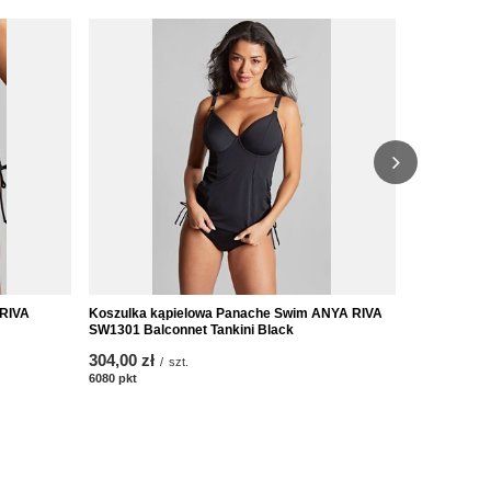
 RIVA
Koszulka kąpielowa Panache Swim ANYA RIVA
Biustonosz
SW1301 Balconnet Tankini Black
SW1302 Full
304,00 zł
239,00 zł
/
szt.
/
6080
pkt
punktów
4780
pkt
punk