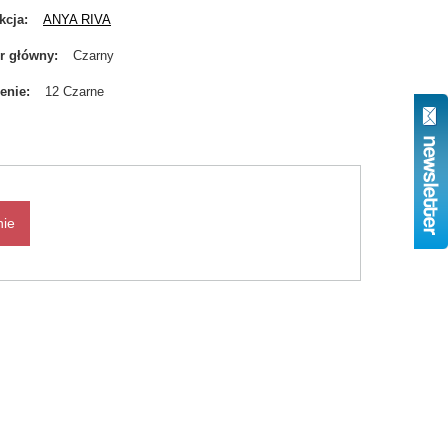
kcja
ANYA RIVA
r główny
Czarny
enie
12 Czarne
nie