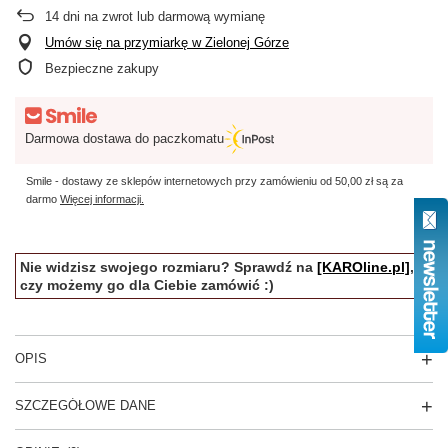
14
dni na zwrot lub darmową wymianę
Umów się na przymiarkę w Zielonej Górze
Bezpieczne zakupy
Darmowa dostawa do paczkomatu
Smile - dostawy ze sklepów internetowych przy zamówieniu od
50,00 zł
są za
darmo
Więcej informacji.
Nie widzisz swojego rozmiaru? Sprawdź na
[KAROline.pl]
,
czy możemy go dla Ciebie zamówić :)
OPIS
SZCZEGÓŁOWE DANE