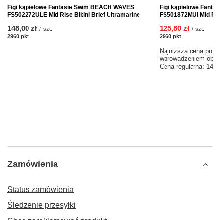
Figi kąpielowe Fantasie Swim BEACH WAVES
Figi kąpielowe Fant
FS502272ULE Mid Rise Bikini Brief Ultramarine
FS501872MUI Mid Rise 
148,00 zł
125,80 zł
/
szt.
/
szt.
2960
pkt
punktów
2960
pkt
punktów
Najniższa cena produ
wprowadzeniem obni
Cena regularna:
148,
Zamówienia
Status zamówienia
Śledzenie przesyłki