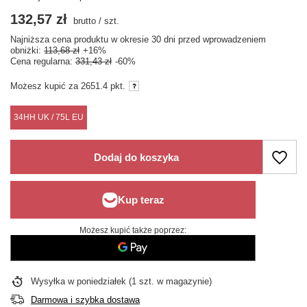
132,57 zł
brutto
/
szt.
Najniższa cena produktu w okresie 30 dni przed wprowadzeniem
obniżki:
113,68 zł
+16%
Cena regularna:
331,43 zł
-60%
Możesz kupić za
2651.4 pkt.
34HH UK / 75L EU
Dodaj do koszyka
Możesz kupić także poprzez:
Wysyłka
w poniedziałek
(1 szt. w magazynie)
Darmowa i szybka dostawa