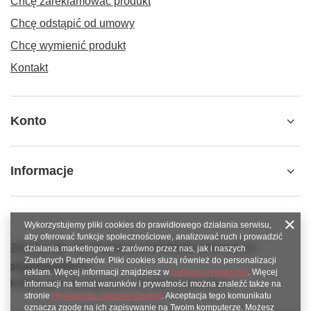
Chcę zareklamować produkt
Chcę odstąpić od umowy
Chcę wymienić produkt
Kontakt
Konto
Informacje
Wykorzystujemy pliki cookies do prawidłowego działania serwisu,
aby oferować funkcje społecznościowe, analizować ruch i prowadzić
789 221 795
www.facebook.com/KAROlineZielonaGora
działania marketingowe - zarówno przez nas, jak i naszych
Zaufanych Partnerów. Pliki cookies służą również do personalizacji
sklep@karoline.pl
reklam. Więcej informacji znajdziesz w
polityce prywatności
. Więcej
KAROline24
,
Ekologiczna 2
,
65-364
Zielona Góra
informacji na temat warunków i prywatności można znaleźć także na
stronie
Prywatność i warunki Google
. Akceptacja tego komunikatu
oznacza zgodę na ich zapisywanie na Twoim komputerze. Możesz