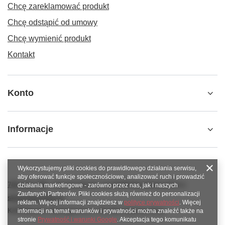
Chcę zareklamować produkt
Chcę odstąpić od umowy
Chcę wymienić produkt
Kontakt
Konto
Informacje
Wykorzystujemy pliki cookies do prawidłowego działania serwisu,
aby oferować funkcje społecznościowe, analizować ruch i prowadzić
789 221 795
www.facebook.com/KAROlineZielonaGora
działania marketingowe - zarówno przez nas, jak i naszych
Zaufanych Partnerów. Pliki cookies służą również do personalizacji
sklep@karoline.pl
reklam. Więcej informacji znajdziesz w
polityce prywatności
. Więcej
KAROline24
,
Ekologiczna 2
,
65-364
Zielona Góra
informacji na temat warunków i prywatności można znaleźć także na
stronie
Prywatność i warunki Google
. Akceptacja tego komunikatu