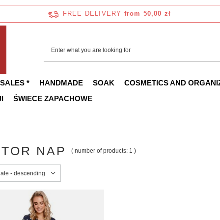
FREE DELIVERY
from 50,00 zł
 SALES *
HANDMADE
SOAK
COSMETICS AND ORGANI
I
ŚWIECE ZAPACHOWE
TOR NAP
( number of products:
1
)
sorting
date - descending