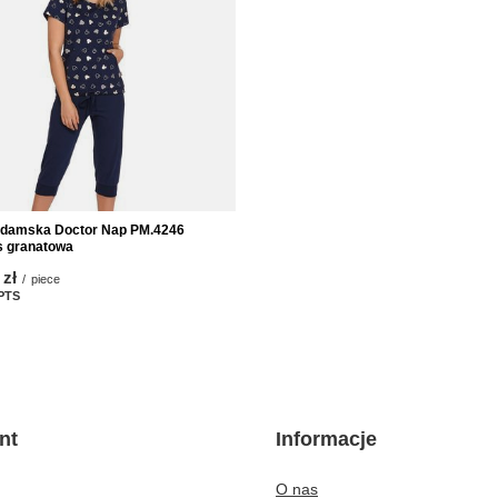
 damska Doctor Nap PM.4246
 granatowa
 zł
/
piece
PTS
points
nt
Informacje
O nas